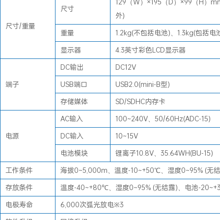
129（W）×195（D）×99（H
尺寸
外)
尺寸/重量
重量
1.2kg(不包括电池)、1.3kg(包括电池
显示器
4.3英寸彩色LCD显示器
DC输出
DC12V
端子
USB端口
USB2.0(mini-B型)
存储媒体
SD/SDHC内存卡
AC输入
100~240V、50/60Hz(ADC-15)
电源
DC输入
10~15V
电池模块
锂离子10.8V、35.64WH(BU-15)
工作条件
海拔0~5,000m、温度-10~+50℃、湿度0~95% (无
存放条件
温度-40~+80℃、湿度0~95% (无结露)、电池-20~+
电极寿命
6,000次弧光放电※3