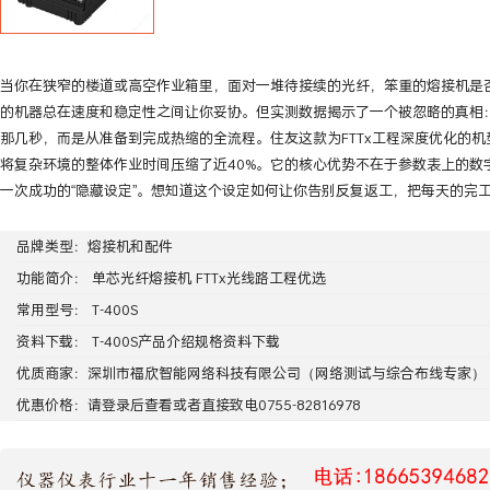
当你在狭窄的楼道或高空作业箱里，面对一堆待接续的光纤，笨重的熔接机是
的机器总在速度和稳定性之间让你妥协。但实测数据揭示了一个被忽略的真相
那几秒，而是从准备到完成热缩的全流程。住友这款为FTTx工程深度优化的
将复杂环境的整体作业时间压缩了近40%。它的核心优势不在于参数表上的数
一次成功的“隐藏设定”。想知道这个设定如何让你告别反复返工，把每天的完
品牌类型：
熔接机和配件
功能简介： 单芯光纤熔接机 FTTx光线路工程优选
常用型号： T-400S
资料下载：
T-400S产品介绍规格资料下载
优质商家：
深圳市福欣智能网络科技有限公司
（网络测试与综合布线专家）
优惠价格：请
登录
后查看或者直接致电0755-82816978