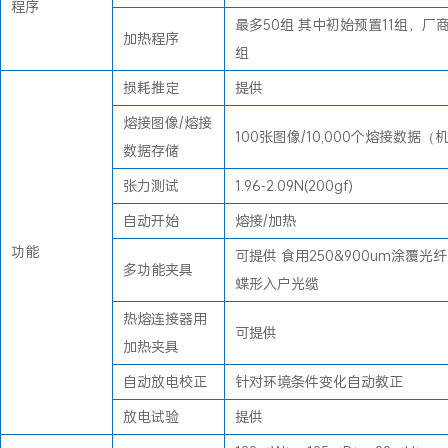
程序
最多50组 其中初始预置11组，厂
加热程序
组
损耗推定
提供
熔接图像/熔接
100张图像/10,000个熔接数据
数据存储
张力测试
1.96-2.09N(200gf)
自动开始
熔接/加热
功能
可提供 食用250&900um涂覆光
多功能夹具
蝶形入户光缆
热熔连接器用
可提供
加热夹具
自动放电校正
针对环境条件变化自动教正
放电试验
提供