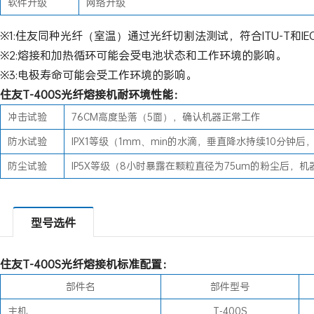
软件升级
网络升级
※1:住友同种光纤（室温）通过光纤切割法测试，符合ITU-T和IE
※2:熔接和加热循环可能会受电池状态和工作环境的影响。
※3:电极寿命可能会受工作环境的影响。
住友T-400S光纤熔接机耐环境性能：
冲击试验
76CM高度坠落（5面），确认机器正常工作
防水试验
IPX1等级（1mm、min的水滴，垂直降水持续10分钟
防尘试验
IP5X等级（8小时暴露在颗粒直径为75um的粉尘后，
型号选件
住友
T
-400S光纤熔接机标准配置：
部件名
部件型号
主机
T-400S