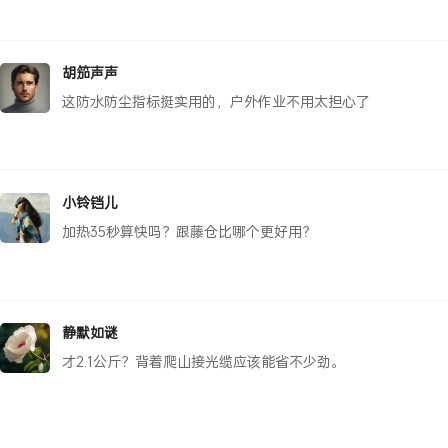
胡笳声声
这防水防尘指标挺实用的，户外作业不用太担心了
小铃铛儿
加热35秒算快吗？跟藤仓比哪个更好用？
静默如谜
才2.1公斤？背着爬山接光缆应该能省不少劲。