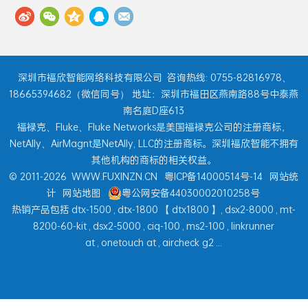
深圳市福欣智能网络科技有限公司
咨询热线: 0755-82816978、
18665394682（微信同号） 地址：深圳市福田区燕南路88号中泰燕
南名庭D座613
福禄克、Fluke、Fluke Networks是美国福禄克公司的注册商标，
NetAlly、AirMagnt是NetAlly, LLC的注册商标。深圳福欣智能不拥有
其他机构的商标的相关权益。
© 2011-2026
WWW.FUXINZN.CN
粤ICP备14000514号-14
网站统
计
网站地图
粤公网安备44030002010258号
热销产品包括
dtx-1500
,
dtx-1800
【
dtx1800
】,
dsx2-8000
,
mt-
8200-60-kit
,
dsx2-5000
,
ciq-100
,
ms2-100
,
linkrunner
at
,
onetouch at
,
aircheck g2
...