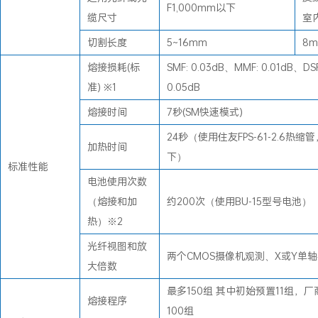
F1,000mm以下
缆尺寸
室内
切割长度
5~16mm
8
熔接损耗(标
SMF: 0.03dB、MMF: 0.01dB、DS
准) ※1
0.05dB
熔接时间
7秒(SM快速模式)
24秒（使用住友FPS-61-2.6热缩管
加热时间
下）
标准性能
电池使用次数
（熔接和加
约200次（使用BU-15型号电池）
热）※2
光纤视图和放
两个CMOS摄像机观测、X或Y单轴
大倍数
最多150组 其中初始预置11组，
熔接程序
100组