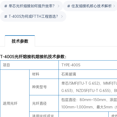
单芯光纤熔接如何提升效率？
住友熔接机核心技术解析
T-400S为何成FTTH工程首选？
技术参数
T-400S光纤熔接机熔接机技术参数：
项目
TYPE-400S
材料
石英玻璃
单芯/SMF(ITU-T G.652)、MMF(ITU
种类型号
G.653)、NZDSF(ITU-T G.655)、BIF
包层直径：80mm~150mm、涂
适用光纤
光纤直径
100mm~1,000mm，最大3m
适用光纤或光
皮线