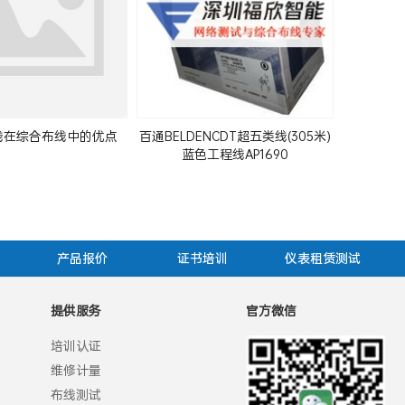
线在综合布线中的优点
百通BELDENCDT超五类线(305米)
蓝色工程线AP1690
产品报价
证书培训
仪表租赁测试
提供服务
官方微信
培训认证
维修计量
布线测试