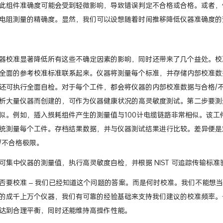
此组件准确度可能会受到轻微影响，导致错误判定不合格或合格。或者，
电阻测量的精确度。显然，我们可以设想随着时间推移降低仪器准确度的
器校准显著降低所有这些不确定因素的影响，同时还带来了几个益处。校
全面的参考校准标准联系起来。仪器将测量每个标准，并存储内部校准数
还可执行全面自检。对于每个工件，都会将仪器的内部校准数据与合格/
析大量仪器而创建的，可作为仪器健康状况的高灵敏度测试。第二步要测
似。例如，插入损耗组件产生的测量值与100计电缆链路非常相似。该工件
统测量每个工件。存档结果数据，并与仪器测试结果进行比较。差异便是
/不合格极限。
可集中仪器的测量值，执行高灵敏度自检，并根据 NIST 可追踪传输标
否要校准 – 我们已经知道这个问题的答案。而是何时校准。我们不能想
的成千上万个仪器，我们有可靠的经验基础来支持我们建议的校准频率。
达到合理平衡，同时还能维持高操作性能。