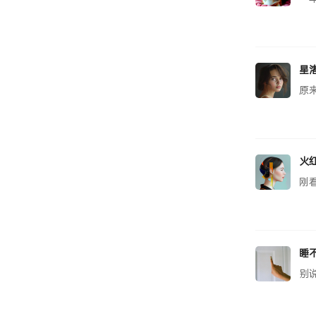
星
原
火
刚
睡
别