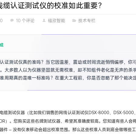
线缆认证测试仪的校准如此重要？
20
10 个评论
福欣智能
技术专栏
成
认证测试仪真的准吗？当它因温差、震动或时间流逝悄悄偏移，你
。大多数人以为仪器坚固就无需校准，却不知组件老化是无声的杀
准周期真的是唯一标准吗？在重大工程前，你是否忽略了那个能决
测试仪器（比如我们销售的网线认证测试仪DSX-8000、DSX-5000、DTX-1
ber OTDR）。您购买这些名牌测试仪器，希望其准确度较高。您知道有些
器件 – 没有仪表移动会超出校准范围。那么这些校准人员到底会做哪些工作