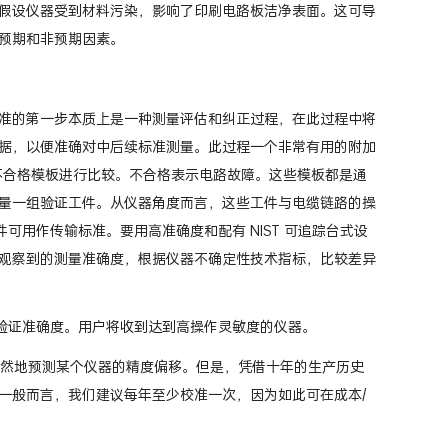
假设仪器受到材料污染，影响了印刷电路板洁净表面。这可导
预期和非预期因素。
准的第一步本质上是一种测量评估和纠正过程，在此过程中将
据，以便准确对中后续标准测量。此过程一个非常有用的附加
不合格模板进行比较。不合格表示电路故障。这些模板都是通
量一组验证工件。从仪器角度而言，这些工件与电缆链路的操
可用作传输标准。要用高准确度和配有 NIST 可追踪台式设
观察到的测量准确度，根据仪器不确定性技术指标，比较差异
准验证准确度。用户将收到达到高操作灵敏度的仪器。
当然地预测某个仪器的精度偏移。但是，凭借十年的生产历史
一般而言，我们建议每年至少校准一次，因为如此可在成本/