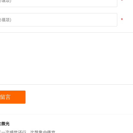
*
*
火微光
年一次感觉还行，比想象中便宜