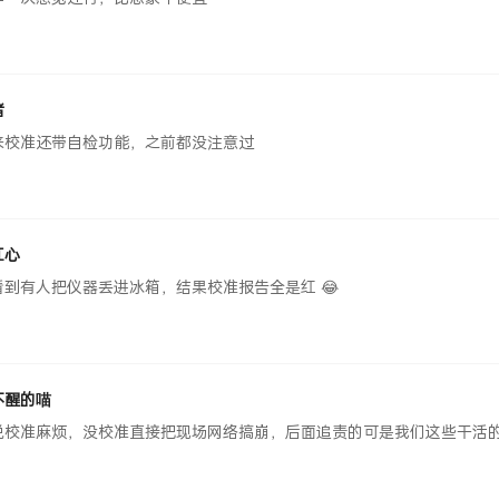
渚
来校准还带自检功能，之前都没注意过
红心
看到有人把仪器丢进冰箱，结果校准报告全是红 😂
不醒的喵
说校准麻烦，没校准直接把现场网络搞崩，后面追责的可是我们这些干活