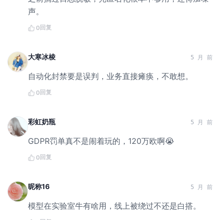
声。
回复
0
大寒冰棱
5 月 前
自动化封禁要是误判，业务直接瘫痪，不敢想。
回复
0
彩虹奶瓶
5 月 前
GDPR罚单真不是闹着玩的，120万欧啊😭
回复
0
昵称16
5 月 前
模型在实验室牛有啥用，线上被绕过不还是白搭。