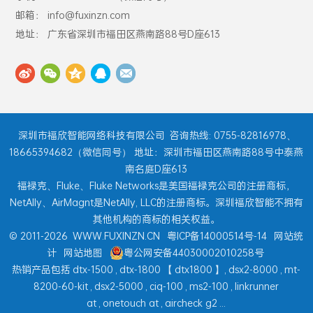
邮箱： info@fuxinzn.com
地址： 广东省深圳市福田区燕南路88号D座613
深圳市福欣智能网络科技有限公司
咨询热线: 0755-82816978、
18665394682（微信同号） 地址：深圳市福田区燕南路88号中泰燕
南名庭D座613
福禄克、Fluke、Fluke Networks是美国福禄克公司的注册商标，
NetAlly、AirMagnt是NetAlly, LLC的注册商标。深圳福欣智能不拥有
其他机构的商标的相关权益。
© 2011-2026
WWW.FUXINZN.CN
粤ICP备14000514号-14
网站统
计
网站地图
粤公网安备44030002010258号
热销产品包括
dtx-1500
,
dtx-1800
【
dtx1800
】,
dsx2-8000
,
mt-
8200-60-kit
,
dsx2-5000
,
ciq-100
,
ms2-100
,
linkrunner
at
,
onetouch at
,
aircheck g2
...