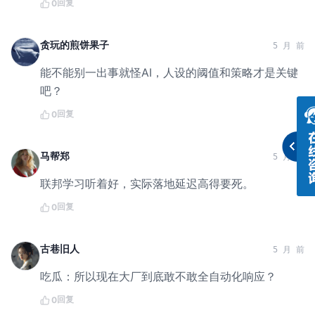
回复
0
贪玩的煎饼果子
5 月 前
能不能别一出事就怪AI，人设的阈值和策略才是关键
吧？
回复
0
马帮郑
5 月 前
联邦学习听着好，实际落地延迟高得要死。
回复
0
古巷旧人
5 月 前
吃瓜：所以现在大厂到底敢不敢全自动化响应？
回复
0