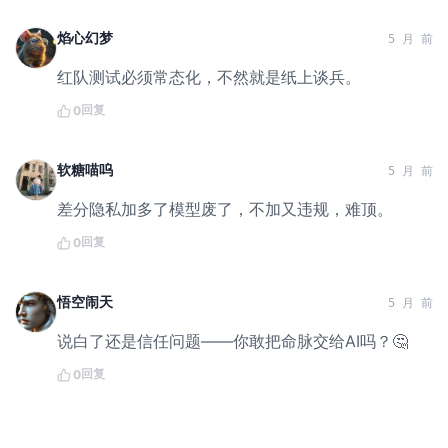
焰心幻梦
5 月 前
红队测试必须常态化，不然就是纸上谈兵。
回复
0
软糖喵呜
5 月 前
差分隐私加多了模型废了，不加又违规，难顶。
回复
0
悟空闹天
5 月 前
说白了还是信任问题——你敢把命脉交给AI吗？🤔
回复
0