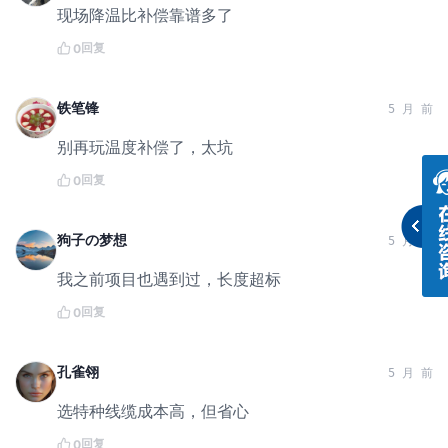
现场降温比补偿靠谱多了
回复
0
铁笔锋
5 月 前
别再玩温度补偿了，太坑
回复
0
狗子の梦想
5 月 前
我之前项目也遇到过，长度超标
回复
0
孔雀翎
5 月 前
选特种线缆成本高，但省心
回复
0