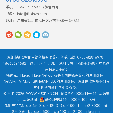
手机： 18665394682 （微信同号）
邮箱： info@fuxinzn.com
地址： 广东省深圳市福田区燕南路88号D座613
深圳市福欣智能网络科技有限公司
咨询热线: 0755-82816978、
18665394682（微信同号） 地址：深圳市福田区燕南路88号中泰燕
南名庭D座613
福禄克、Fluke、Fluke Networks是美国福禄克公司的注册商标，
NetAlly、AirMagnt是NetAlly, LLC的注册商标。深圳福欣智能不拥有
其他机构的商标的相关权益。
© 2011-2026
WWW.FUXINZN.CN
粤ICP备14000514号-14
网站统
计
网站地图
粤公网安备44030002010258号
热销产品包括
dtx-1500
,
dtx-1800
【
dtx1800
】,
dsx2-8000
,
mt-
8200-60-kit
,
dsx2-5000
,
ciq-100
,
ms2-100
,
linkrunner