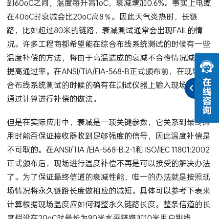
到40oC范围内，温度每升高1oC，衰减增加0.4%，在40oC
到60oC之间，温度每升高1oC，衰减增加0.6%。事实上电缆
在40oC时衰减会比20oC高8％。因此天气炎热时，长链
路，比如超过80米的链路，衰减测试通常会出现FAIL的情
况。许多工程商都希望能在综合布线系统测试的时候有一些
温度补偿的方法，将由于高温造成的衰减不合格情况减少，
提高通过率。在ANSI/TIA/EIA-568-B正式颁布前，在现场综
合布线系统测试的时候的确有在测试仪器上输入现场温度，
通过计算进行补偿的做法。
但是在实际应用中，衰减是一项关键参数，它关系到最终应
用时能否保证接收器收到足够强度的信号，因此温度补偿是
不可取的。在ANSI/TIA /EIA-568-B.2-1和 ISO/IEC 11801:2002
正式颁布后，现场进行温度补偿不再是可以接受的解决办法
了。为了保证最终信道的衰减性能，唯一的办法就是按照现
场情况将永久链路长度做相应的减短。具体可以参考下表来
计算根据现场温度应如何调整永久链路长度。整条信道的长