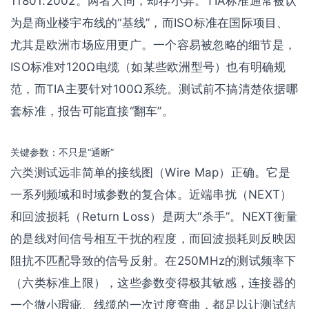
11801:2002。两者大同，却存小异。TIA标准通常被认
为是商业楼宇布线的“基线”，而ISO标准在国际项目、
尤其是欧洲市场应用更广。一个容易被忽略的细节是，
ISO标准对120Ω电缆（如某些欧洲型号）也有明确规
范，而TIA主要针对100Ω系统。测试前不搞清楚依据哪
套标准，报告可能直接“翻车”。
关键参数：不只是“通断”
六类测试远非简单的接线图（Wire Map）正确。它是
一系列频域和时域参数的复合体。近端串扰（NEXT）
和回波损耗（Return Loss）是两大“杀手”。NEXT衡量
的是线对间信号相互干扰的程度，而回波损耗则反映因
阻抗不匹配导致的信号反射。在250MHz的测试频率下
（六类标准上限），这些参数变得极其敏感，连接器的
一个微小瑕疵、线缆的一次过度弯曲，都足以让测试结