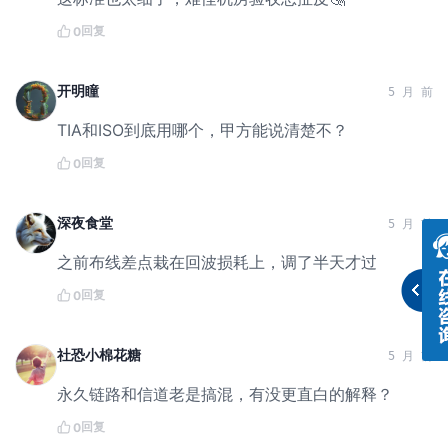
回复
0
开明瞳
5 月 前
TIA和ISO到底用哪个，甲方能说清楚不？
回复
0
深夜食堂
5 月 前
之前布线差点栽在回波损耗上，调了半天才过
回复
0
社恐小棉花糖
5 月 前
永久链路和信道老是搞混，有没更直白的解释？
回复
0