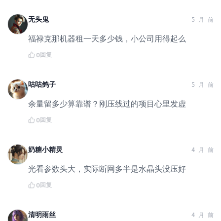
无头鬼
5 月 前
福禄克那机器租一天多少钱，小公司用得起么
回复
0
咕咕鸽子
5 月 前
余量留多少算靠谱？刚压线过的项目心里发虚
回复
0
奶糖小精灵
4 月 前
光看参数头大，实际断网多半是水晶头没压好
回复
0
清明雨丝
4 月 前