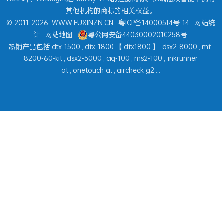
其他机构的商标的相关权益。
© 2011-2026
WWW.FUXINZN.CN
粤ICP备14000514号-14
网站统
计
网站地图
粤公网安备44030002010258号
热销产品包括
dtx-1500
,
dtx-1800
【
dtx1800
】,
dsx2-8000
,
mt-
8200-60-kit
,
dsx2-5000
,
ciq-100
,
ms2-100
,
linkrunner
at
,
onetouch at
,
aircheck g2
...