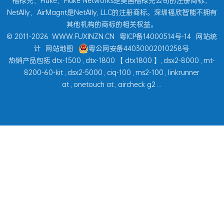
福禄克、Fluke、Fluke Networks是美国福禄克公司的注册商标，
NetAlly、AirMagnt是NetAlly, LLC的注册商标。深圳福欣智能不拥有
其他机构的商标的相关权益。
© 2011-2026
WWW.FUXINZN.CN
粤ICP备14000514号-14
网站统
计
网站地图
粤公网安备44030002010258号
热销产品包括
dtx-1500
,
dtx-1800
【
dtx1800
】,
dsx2-8000
,
mt-
8200-60-kit
,
dsx2-5000
,
ciq-100
,
ms2-100
,
linkrunner
at
,
onetouch at
,
aircheck g2
...