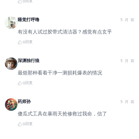
回复
0
睡觉打呼噜
5 月 前
有没有人试过胶带式清洁器？感觉有点玄乎
回复
0
深渊独行狼
5 月 前
最烦那种看着干净一测损耗爆表的情况
回复
0
药师孙
5 月 前
傻瓜式工具在暴雨天抢修救过我命，信了
回复
0