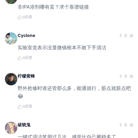
非IPA溶剂哪有卖？求个靠谱链接
回复
0
Cyclone
5 月 前
实验室党表示没显微镜根本不敢下手清洁
回复
0
柠檬黄蜂
5 月 前
野外抢修时谁还管那么多，能通就行，脏点就脏点吧
😂
回复
0
破晓鬼
5 月 前
一键式清洁笔用过几次，感觉比自己擦稳多了