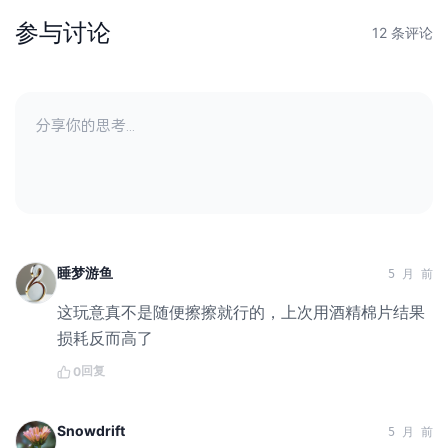
参与讨论
12 条评论
睡梦游鱼
5 月 前
这玩意真不是随便擦擦就行的，上次用酒精棉片结果
损耗反而高了
回复
0
Snowdrift
5 月 前