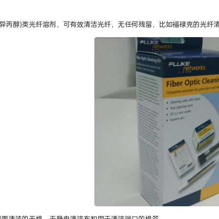
A(异丙醇)类光纤溶剂，可有效清洁光纤，无任何残留，比如福禄克的光纤
端面清洁的无棉、无静电清洁布和用于清洁端口的棉签