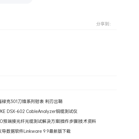
分享到：
？
禄克301刀锋系列钳表 利刃出鞘
E DSX-602 CableAnalyzer铜缆测试仪
 MPO预端接光纤光缆测试解决方案|操作步骤|技术资料
导数据软件Linkware 9.9最新版下载