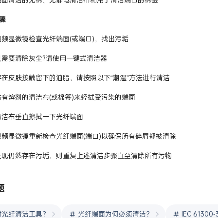
骤
视频显微镜检查光纤端面(或端口)，找出污垢
只需要清除灰尘?请使用一键式清洁器
存在皮肤接触留下的油脂，请按照以下“潮湿”方法进行清洁
沾有溶剂的清洁布(或棉签)来轻拭受污染的端面
清洁布垂直擦拭一下光纤端面
视频显微镜重新检查光纤端面(端口)以确保所有碎屑都被清除
发现仍然存在污垢，则重复上述清洁步骤直至清除所有污物
题
对光纤清洁工具？
光纤端面为何必须清洁？
IEC 6130