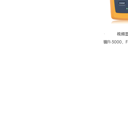
·
视频显
镜FI-3000，F