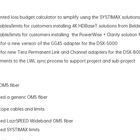
ted loss budget calculator to simplify using the SYSTIMAX soluti
bles/limits for customers installing 4K HDBaseT solutions from Beld
ble/limits for customers installing the PowerWise + Clarity solution
for a new version of the GG45 adapter for the DSX-5000
 for new Tera Permanent Link and Channel adapters for the DSX-80
ents to the LWL sync process to support project and sub-project
OM5 fiber
ed a generic OM5 fiber
pe cables and limits
ed LazrSPEED Wideband OM5 fiber
ed SYSTIMAX limits