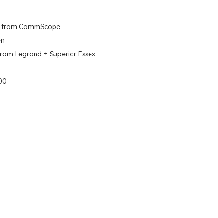
ons from CommScope
en
 from Legrand + Superior Essex
00