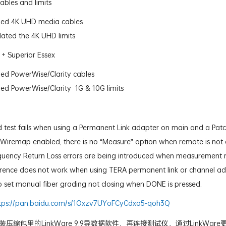
ables and limits
ed 4K UHD media cables
ated the 4K UHD limits
+ Superior Essex
ed PowerWise/Clarity cables
ed PowerWise/Clarity 1G & 10G limits
d test fails when using a Permanent Link adapter on main and a Pat
Wiremap enabled, there is no “Measure” option when remote is not
quency Return Loss errors are being introduced when measurement
rence does not work when using TERA permanent link or channel ad
 set manual fiber grading not closing when DONE is pressed.
tps://pan.baidu.com/s/1Oxzv7UYoFCyCdxo5-qoh3Q
压缩包里的LinkWare 9.9导数据软件，再连接测试仪，通过LinkWar