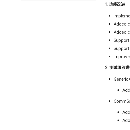
1. 功能改进
Implemen
Added ca
Added ca
Support 
Support
Improvem
2. 测试限改进
Generic 
Add
CommSco
Add
Add