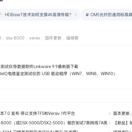
：HDBaseT技术如何支撑4K高清传输？
OM5光纤的通用标准
0
,
dsx-8000
,
versiv
,
固件更新
,
福禄客
测试仪导数据软件Linkware 9.9最新版下载
bleIQ电缆鉴定测试仪的 USB 驱动程序（WIN7、WIN8、WIN10）
新版本7.0 发布 停止支持TFS和Versiv 1代平台
版本更新，体
8000（或DSX-5000/DSX2-5000）能否测试7类网线7A类
【新品】福