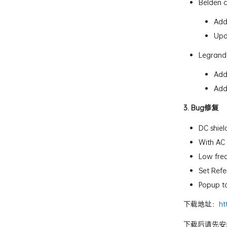
Belden c
Add
Upd
Legrand 
Add
Add
3.
Bug修复
DC shiel
With AC 
Low fre
Set Refe
Popup to
下载地址：
ht
下载后请先安装