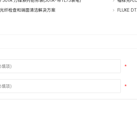
e 301A 刀锋系列钳形表(301A+带TL75表笔)
福禄克FLUK
光纤检查和端面清洁解决方案
FLUKE 
*
*