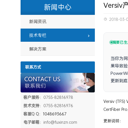
Versiv
新闻中心
2018-03-
新闻资讯
技术专栏
摘要已生
解决方案
当你为网
果导致验
联系方式
Powe
更新到底
客户服务
：0755-82816978
Versiv (T
技术支持
：0755-82816976
CertFibe
客服Q Q
：
1048693667
更新说明：
电子邮箱
：info@fuxinzn.com