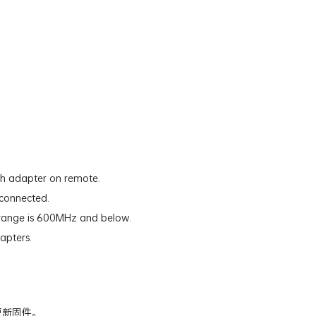
ch adapter on remote.
 connected.
 range is 600MHz and below.
apters.
e更新固件。