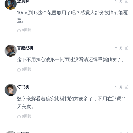
蛋黄酥
5 月 前
10ms到1s这个范围够用了吧？感觉大部分故障都能覆
盖。
回复
0
雷霆战将
5 月 前
这下不用担心波形一闪而过没看清还得重新触发了。
回复
0
订书机
5 月 前
数字余辉看着确实比模拟的方便多了，不用在那调半
天亮度。
回复
0