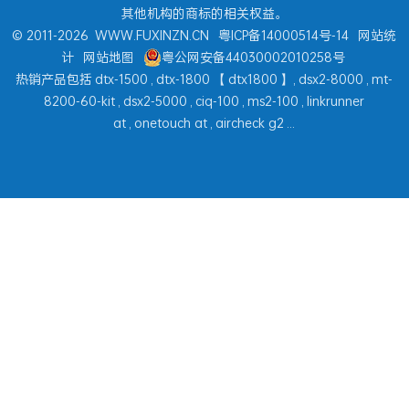
其他机构的商标的相关权益。
© 2011-2026
WWW.FUXINZN.CN
粤ICP备14000514号-14
网站统
计
网站地图
粤公网安备44030002010258号
热销产品包括
dtx-1500
,
dtx-1800
【
dtx1800
】,
dsx2-8000
,
mt-
8200-60-kit
,
dsx2-5000
,
ciq-100
,
ms2-100
,
linkrunner
at
,
onetouch at
,
aircheck g2
...