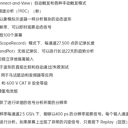
nnect-and-View）自动触发和各种手动触发模式
频谱分析（190C）（新）
以象模拟示波器一样分析复杂的动态波形
新率，可以即时观察动态信号
放100个屏幕
copeRecord）模式下，每通道27,500 点的记录长度
endPlot）无纸记录仪，可以进行长达22天的趋势分析
V 的独立浮地隔离输入
于波形的直观比较和自动通过/失败测试
能，用于马达驱动和变频器等应用
II 和 600 V CAT III 安全等级
镍氢电池组
供了进行详细的信号分析所需的分辨率
样率每通道2.5 GS/s 下，能够以400 ps 的分辨率观察信号。每个
进行分析。如果屏幕上出现了异常的闪变信号，只需按下 Replay（回