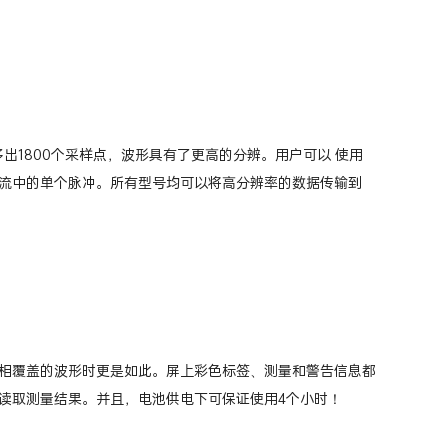
号多出1800个采样点，波形具有了更高的分辨。用户可以 使用
流中的单个脉冲。所有型号均可以将高分辨率的数据传输到
相覆盖的波形时更是如此。屏上彩色标签、测量和警告信息都
读取测量结果。并且，电池供电下可保证使用4个小时！