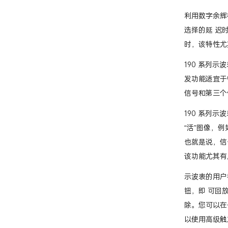
利用数字余辉
选择的延 迟
时，该特性尤
190 系列示
发功能适宜于
信号和第三个
190 系列示
“活”图像，
也就是说，信
该功能尤其有
示波表的用户
钮，即 可回
除。您可以在
以使用高级触