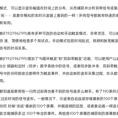
模式，可以显示波形幅值在时间上的分布，从而捕获并分析异常信号或复
时间－－ 就象在模拟的实时示波器上看到的一样！所有型号都具有快速
其有用。
波表(F192/196/199)具有多种可选的自动和手动触发模式，非常灵活，可以捕
快 速、简便地检查多个测试点。手动模式包括时间延迟、视频和脉宽触
信号的时间关系。
波表(F192/196/199)增加了“N循环触发”和“双斜率触发”功能，可
例如分 频器和定时（同步）数字系统中的信号，或者同步脉冲串；双斜率
号中的任何跳变沿都将作为触发事件，并启动新的波形采集过程，在从数
用。
都知道观察那些一闪而过却再也看不到的信号是多么棘手。有了190系列
放过去时间的信号波形。一般情况下，示波表自动连续存储最新的100个屏
任何 时候“冻结”最新的100个屏幕，并能逐频的回放，或者象动画一样
发功能捕获多达 100个特定的事件。两组各100个屏幕的捕获到的屏幕