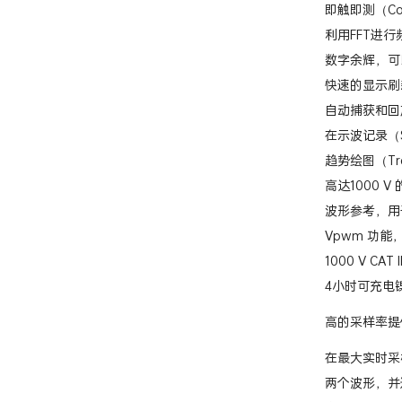
即触即测（Co
利用FFT进行
数字余辉，可
快速的显示刷
自动捕获和回
在示波记录（S
趋势绘图（Tr
高达1000 
波形参考，用
Vpwm 功
1000 V CAT 
4小时可充电
高的采样率提
在最大实时采
两个波形，并