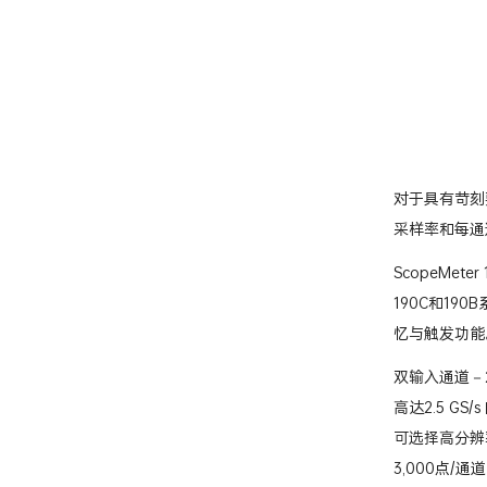
对于具有苛刻要
采样率和每通
ScopeMet
190C和1
忆与触发功能
双输入通道－200
高达2.5 GS
可选择高分辨
3,000点/