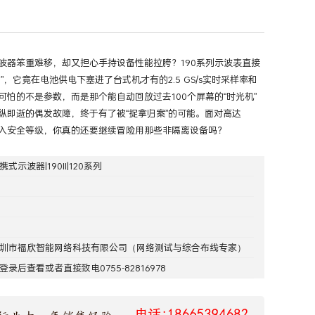
波器笨重难移，却又担心手持设备性能拉胯？190系列示波表直接
”，它竟在电池供电下塞进了台式机才有的2.5 GS/s实时采样率和
可怕的不是参数，而是那个能自动回放过去100个屏幕的“时光机”
纵即逝的偶发故障，终于有了被“捉拿归案”的可能。面对高达
离输入安全等级，你真的还要继续冒险用那些非隔离设备吗？
携式示波器|190II|120系列
圳市福欣智能网络科技有限公司
（网络测试与综合布线专家）
登录
后查看或者直接致电0755-82816978