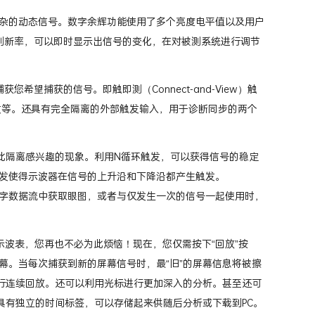
杂的动态信号。数字余辉功能使用了多个亮度电平值以及用户
的刷新率，可以即时显示出信号的变化，在对被测系统进行调节
获您希望捕获的信号。即触即测（Connect-and-View）触
发等。还具有完全隔离的外部触发输入，用于诊断同步的两个
以使用户以此隔离感兴趣的现象。利用N循环触发，可以获得信号的稳定
触发使得示波器在信号的上升沿和下降沿都产生触发。
字数据流中获取眼图，或者与仅发生一次的信号一起使用时，
示波表，您再也不必为此烦恼！现在，您仅需按下“回放”按
幕。当每次捕获到新的屏幕信号时，最“旧”的屏幕信息将被擦
进行连续回放。还可以利用光标进行更加深入的分析。甚至还可
都具有独立的时间标签，可以存储起来供随后分析或下载到PC。