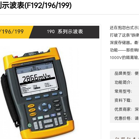
示波表(F192/196/199)
还在抱怨台式示
打破了这条“铁律
深度存储器。最
功能——那些稍
1000V的隔
品牌类型：
便
功能简介：
常用型号：
资料下载：
优质商家：
深
优惠价格：请