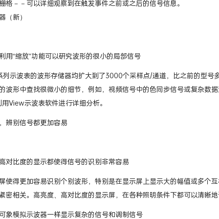
间栅格－－可以详细观察到在触发事件之前或之后的信号信息。
器（新）
利用“缩放”功能可以研究波形的很小的局部信号
90C系列示波表的波形存储器均扩大到了3000个采样点/通道，比之前的型
的波形中查找很微小的细节，例如，视频信号中的色同步信号或复杂数据
利用View示波表软件进行详细分析。
，辨别信号都更加容易
高对比度的显示都使得信号的识别非常容易
屏使得更加容易识别个别波形，特别是在显示屏上显示大的幅值或多个互
紧密相关。高亮度、高对比度的显示屏，在各种照明条件下都可以清晰地
可象模拟示波器一样显示复杂的信号和调制信号