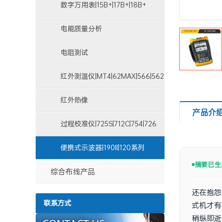
数字万用表|15B+|17B+|18B+
电能质量分析
仪|1730|1735|1750|43B
电阻测试
仪|1508|1550C|1587|1621
红外测温仪|MT4|62MAX|566|562
红外热像
产品介
仪|Ti100|TiS10|Ti200|TiX520
过程校准仪|725S|712C|754|726
便携式示波器|190II|120系列
摘要已生
综合布线产品
还在抱怨
联系方式
式机才有
稍纵即逝