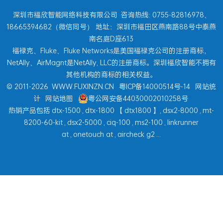
深圳市福欣智能网络科技有限公司
咨询热线: 0755-82816978、
18665394682（微信同号） 地址：深圳市福田区燕南路88号中泰燕
南名庭D座613
福禄克、Fluke、Fluke Networks是美国福禄克公司的注册商标，
NetAlly、AirMagnt是NetAlly, LLC的注册商标。深圳福欣智能不拥有
其他机构的商标的相关权益。
© 2011-2026
WWW.FUXINZN.CN
粤ICP备14000514号-14
网站统
计
网站地图
粤公网安备44030002010258号
热销产品包括
dtx-1500
,
dtx-1800
【
dtx1800
】,
dsx2-8000
,
mt-
8200-60-kit
,
dsx2-5000
,
ciq-100
,
ms2-100
,
linkrunner
at
,
onetouch at
,
aircheck g2
...