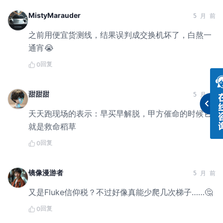
MistyMarauder
5 月 前
之前用便宜货测线，结果误判成交换机坏了，白熬一
通宵😭
回复
0
甜甜甜
5 月 前
天天跑现场的表示：早买早解脱，甲方催命的时候它
就是救命稻草
回复
0
镜像漫游者
5 月 前
又是Fluke信仰税？不过好像真能少爬几次梯子……🤔
回复
0