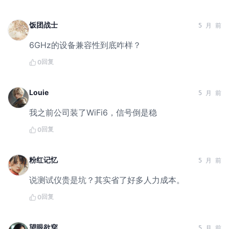
饭团战士
5 月 前
6GHz的设备兼容性到底咋样？
回复
0
Louie
5 月 前
我之前公司装了WiFi6，信号倒是稳
回复
0
粉红记忆
5 月 前
说测试仪贵是坑？其实省了好多人力成本。
回复
0
望眼欲穿
5 月 前