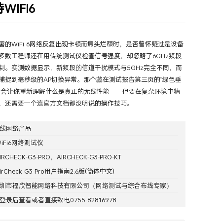
持WIFI6
署的WiFi 6网络反复出现卡顿而焦头烂额时，是否曾怀疑过是设备
多数工程师还在用传统测试仪检查信号强度，却忽略了6GHz频段
制。实测数据显示，新频段的信道干扰模式与5GHz完全不同，而
捕捉到毫秒级的AP切换异常。那个藏在测试报告第三页的“绿色垂
能会让你重新理解什么是真正的无线性能——但要在复杂环境中精
，还需要一个连官方文档都没明说的操作技巧。
线网络产品
iFi6网络测试仪
CHECK-G3-PRO，AIRCHECK-G3-PRO-KT
irCheck G3 Pro用户指南2.6版(简体中文)
圳市福欣智能网络科技有限公司
（网络测试与综合布线专家）
登录
后查看或者直接致电0755-82816978