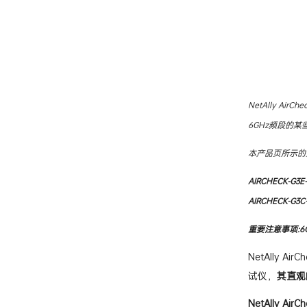
NetAlly Ai
6GHz频段的某
本产品页所示的型
AIRCHECK-G3E
AIRCHECK-G3C
重要注意事项:6
NetAlly A
试仪，
其直观
NetAlly Air