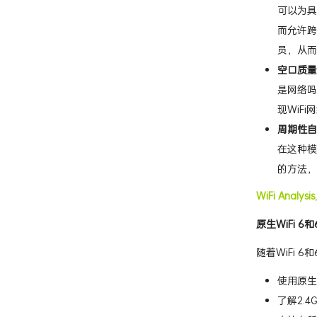
可以为具
而允许跨
员，从而
空口质量
是网络吗
现WiF
周期性自
在这种模
的方法，
WiFi Analysi
原生WiFi 6
随着WiFi
使用原生
了解2.