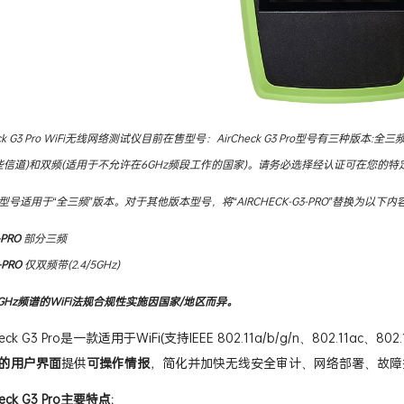
rCheck G3 Pro WiFi无线网络测试仪目前在售型号：AirCheck G3 Pro型号有三种
些信道)和双频(适用于不允许在6GHz频段工作的国家)。请务必选择经认证可在您的特
号适用于“全三频”版本。对于其他版本型号，将“AIRCHECK-G3-PRO”替换为以下内容
-PRO
部分三频
-PRO
仅双频带(2.4/5GHz)
GHz频谱的WiFi法规合规性实施因国家/地区而异。
irCheck G3 Pro是一款适用于WiFi(支持IEEE 802.11a/b/g/n、802
的用户界面
提供
可操作情报
，简化并加快无线安全审计、网络部署、故障
Check G3 Pro主要特点: