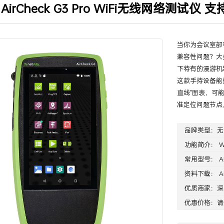
y AirCheck G3 Pro WiFi无线网络测试仪 支
当你为会议室部
兼容性问题？大
下特有的漫游机
这款手持设备能
直线”图表，可
准定位问题节点
品牌类型：
无
功能简介： W
常用型号： AIR
资料下载：
A
优质商家：
深
优惠价格：请