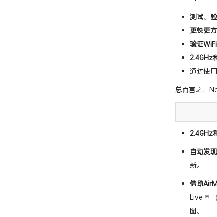
测试、验
更快更方便
验证WiF
2.4GH
通过使用
总而言之，Ne
2.4GH
自动发现
新。
借助Air
Live™ 
图。