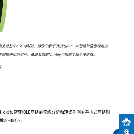
版本:全三频(支持整个6GHz频段)、部分三频(仅支持由802.11d管理域信息确定的
定国家使用的型号。请联系您的NetAlly经销商了解更多信息。
:
.11ac、802.11ax)和蓝牙/BLE网络的无线分析和现场勘测的手持式网络测
排除和验证。