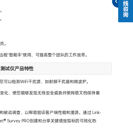
备。
序。
人员。
术人员和远程“智能手”使用，可提高整个团队的工作效率。
i无线网络测试仪产品特性
器您可以检测WiFi干扰源，如射频干扰器和微波炉。
别网络变化，使您能够发现无线安全威胁并使网络文档保持最
和被动调查，以帮助验证客户端性能和漫游。通过 Link-
irMagnet® Survey PRO创建和分享关键绩效指标的可视化热