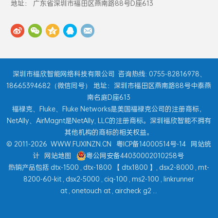
地址： 广东省深圳市福田区燕南路88号D座613
深圳市福欣智能网络科技有限公司
咨询热线: 0755-82816978、
18665394682（微信同号） 地址：深圳市福田区燕南路88号中泰燕
南名庭D座613
福禄克、Fluke、Fluke Networks是美国福禄克公司的注册商标，
NetAlly、AirMagnt是NetAlly, LLC的注册商标。深圳福欣智能不拥有
其他机构的商标的相关权益。
© 2011-2026
WWW.FUXINZN.CN
粤ICP备14000514号-14
网站统
计
网站地图
粤公网安备44030002010258号
热销产品包括
dtx-1500
,
dtx-1800
【
dtx1800
】,
dsx2-8000
,
mt-
8200-60-kit
,
dsx2-5000
,
ciq-100
,
ms2-100
,
linkrunner
at
,
onetouch at
,
aircheck g2
...