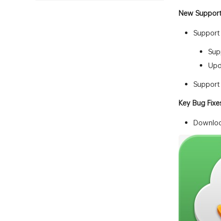
New Support 
Support 
Supp
Upda
Support 
Key Bug Fixes
Download