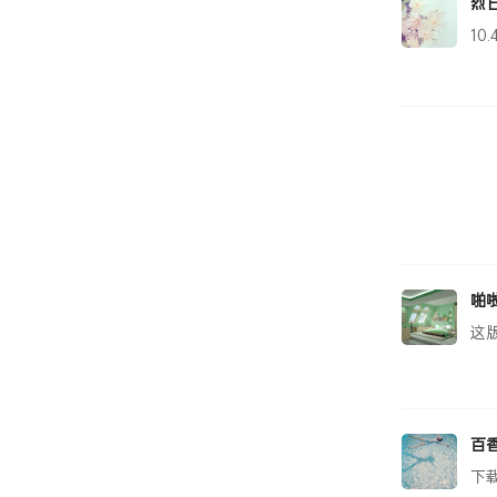
烈
10
啪
这
百
下