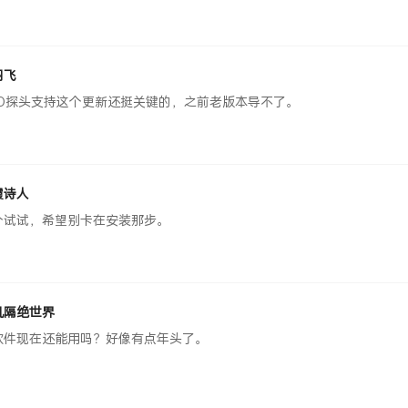
羽飞
PO探头支持这个更新还挺关键的，之前老版本导不了。
霞诗人
个试试，希望别卡在安装那步。
机隔绝世界
软件现在还能用吗？好像有点年头了。