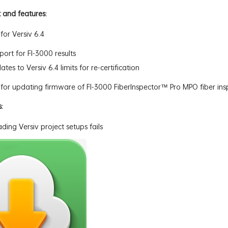
and features:
for Versiv 6.4
ort for FI-3000 results
tes to Versiv 6.4 limits for re-certification
for updating firmware of FI-3000 FiberInspector™ Pro MPO fiber in
:
ing Versiv project setups fails