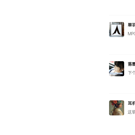
翠
M
落
下
耳
这