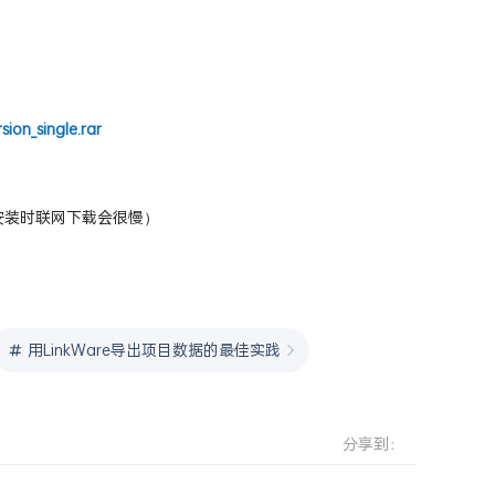
sion_single.rar
，安装时联网下载会很慢）
用LinkWare导出项目数据的最佳实践
分享到：