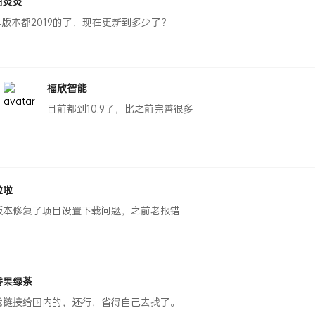
日炎炎
.4版本都2019的了，现在更新到多少了？
福欣智能
目前都到10.9了，比之前完善很多
啦啦
版本修复了项目设置下载问题，之前老报错
香果绿茶
载链接给国内的，还行，省得自己去找了。