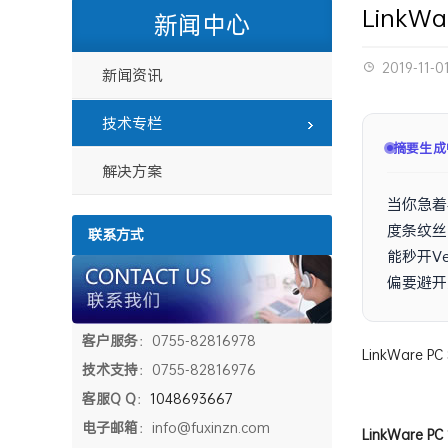
LinkW
新闻中心
2019-11-0
新闻资讯
技术专栏
摘要已生
解决方案
当你急着
度条纹丝
联系方式
能秒开V
偏要避开
客户服务
：0755-82816978
LinkWare 
技术支持
：0755-82816976
客服Q Q
：
1048693667
电子邮箱
：info@fuxinzn.com
LinkWare
PC