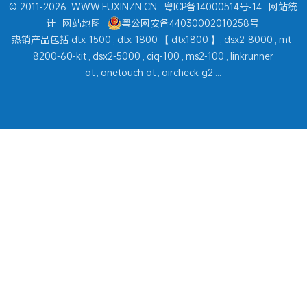
© 2011-2026
WWW.FUXINZN.CN
粤ICP备14000514号-14
网站统
计
网站地图
粤公网安备44030002010258号
热销产品包括
dtx-1500
,
dtx-1800
【
dtx1800
】,
dsx2-8000
,
mt-
8200-60-kit
,
dsx2-5000
,
ciq-100
,
ms2-100
,
linkrunner
at
,
onetouch at
,
aircheck g2
...