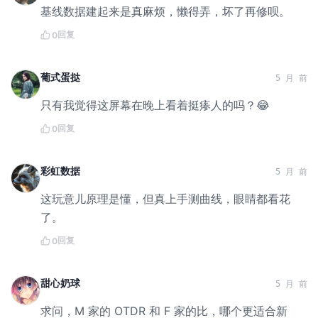
基线数据建起来是真麻烦，懒得弄，坏了再修呗。
回复
0
葡式蛋挞
5 月 前
只有我觉得这屏幕在晚上看着挺瘆人的吗？😂
回复
0
彩虹数据
5 月 前
这玩意儿原理是懂，但真上手测曲线，眼睛都看花
了。
回复
0
甜心奶球
5 月 前
求问，M 家的 OTDR 和 F 家的比，哪个更适合新