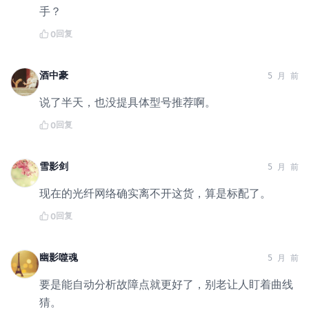
手？
回复
0
酒中豪
5 月 前
说了半天，也没提具体型号推荐啊。
回复
0
雪影剑
5 月 前
现在的光纤网络确实离不开这货，算是标配了。
回复
0
幽影噬魂
5 月 前
要是能自动分析故障点就更好了，别老让人盯着曲线
猜。