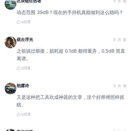
区块链狂热者
5 月 前
动态范围 39dB？现在的手持机真能做到这么稳吗？
回复
0
砚台浮光
5 月 前
之前搞过熔接，损耗超 0.1dB 都得重弄，0.5dB 简直
离谱。
回复
0
朝露诗
5 月 前
又是这种把工具吹成神器的文章，没个好师傅照样抓
瞎。
回复
0