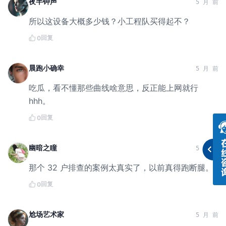
夜半钟声
5 月 前
所以这设备大概多少钱？小工程队买得起不？
回复
0
晨跑小确幸
5 月 前
吃瓜，看不懂那些曲线啥意思，反正能上网就行
hhh。
回复
0
幽暗之瞳
5 月 前
那个 32 户排查的案例太真实了，以前真得跑断腿。
回复
0
尬场艺术家
5 月 前