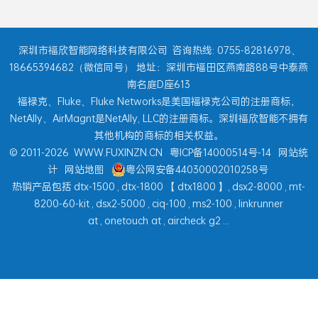
深圳市福欣智能网络科技有限公司
咨询热线: 0755-82816978、
18665394682（微信同号） 地址：深圳市福田区燕南路88号中泰燕
南名庭D座613
福禄克、Fluke、Fluke Networks是美国福禄克公司的注册商标，
NetAlly、AirMagnt是NetAlly, LLC的注册商标。深圳福欣智能不拥有
其他机构的商标的相关权益。
© 2011-2026
WWW.FUXINZN.CN
粤ICP备14000514号-14
网站统
计
网站地图
粤公网安备44030002010258号
热销产品包括
dtx-1500
,
dtx-1800
【
dtx1800
】,
dsx2-8000
,
mt-
8200-60-kit
,
dsx2-5000
,
ciq-100
,
ms2-100
,
linkrunner
at
,
onetouch at
,
aircheck g2
...