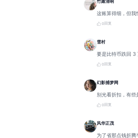
竹露清响
这账算得细，但我
回复
0
雪村
要是比特币跌回 3
回复
0
幻影捕梦网
别光看折扣，有些
回复
0
风华正茂
为了省那点钱折腾