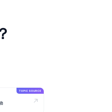
？
TOPIC SOURCE
活动