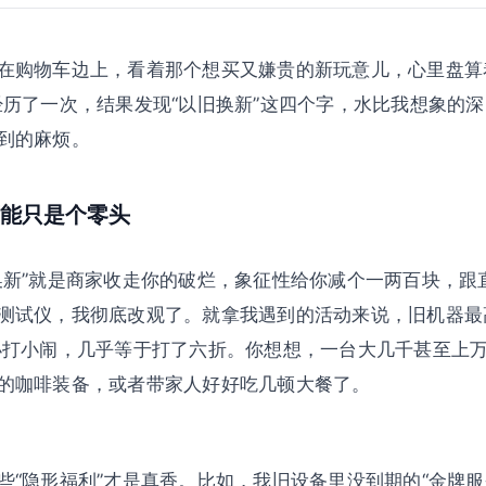
在购物车边上，看着那个想买又嫌贵的新玩意儿，心里盘算
经历了一次，结果发现“以旧换新”这四个字，水比我想象的
到的麻烦。
能只是个零头
换新”就是商家收走你的破烂，象征性给你减个一两百块，跟
测试仪，我彻底改观了。就拿我遇到的活动来说，旧机器最
小打小闹，几乎等于打了六折。你想想，一台大几千甚至上
的咖啡装备，或者带家人好好吃几顿大餐了。
些“隐形福利”才是真香。比如，我旧设备里没到期的“金牌服