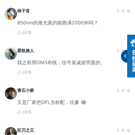
柿子音
5 月 前
850nm的激光真的能跑满2000米吗？
回复
0
星轨旅人
5 月 前
我之前用OM3布线，信号衰减挺明显的。
回复
0
青石小桥
5 月 前
又是厂家把OFL当标配，坑爹 😂
回复
0
狂刃之王
5 月 前