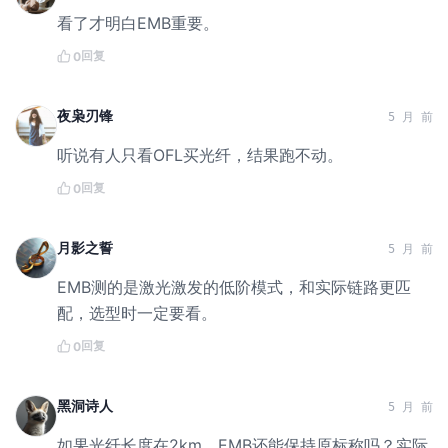
看了才明白EMB重要。
回复
0
夜枭刃锋
5 月 前
听说有人只看OFL买光纤，结果跑不动。
回复
0
月影之誓
5 月 前
EMB测的是激光激发的低阶模式，和实际链路更匹
配，选型时一定要看。
回复
0
黑洞诗人
5 月 前
如果光纤长度在2km，EMB还能保持原标称吗？实际