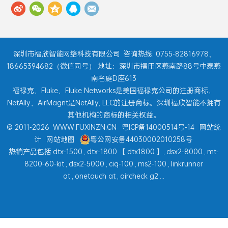
深圳市福欣智能网络科技有限公司
咨询热线: 0755-82816978、
18665394682（微信同号） 地址：深圳市福田区燕南路88号中泰燕
南名庭D座613
福禄克、Fluke、Fluke Networks是美国福禄克公司的注册商标，
NetAlly、AirMagnt是NetAlly, LLC的注册商标。深圳福欣智能不拥有
其他机构的商标的相关权益。
© 2011-2026
WWW.FUXINZN.CN
粤ICP备14000514号-14
网站统
计
网站地图
粤公网安备44030002010258号
热销产品包括
dtx-1500
,
dtx-1800
【
dtx1800
】,
dsx2-8000
,
mt-
8200-60-kit
,
dsx2-5000
,
ciq-100
,
ms2-100
,
linkrunner
at
,
onetouch at
,
aircheck g2
...