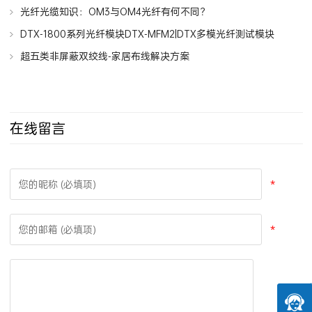
未来多模光纤以确定命名为OM5，OM5标准是什么？
光纤光缆知识：OM3与OM4光纤有何不同？
DTX-1800系列光纤模块DTX-MFM2|DTX多模光纤测试模块
超五类非屏蔽双绞线-家居布线解决方案
在线留言
*
*