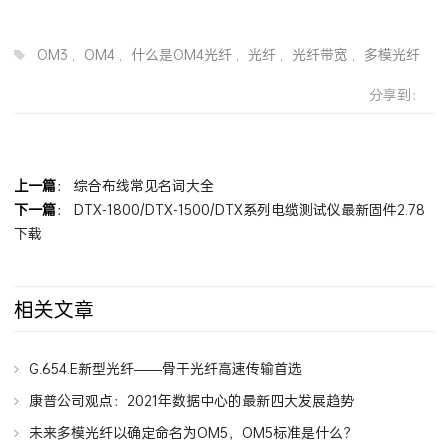
OM4光纤比OM3强在哪？
OM3
,
OM4
,
什么是OM4光纤
,
光纤
,
光纤带宽
,
多模光纤
分享到：
上一篇
：
综合布线常见名词大全
下一篇
：
DTX-1800/DTX-1500/DTX系列电缆测试仪最新固件2.78
下载
相关文章
G.654.E新型光纤——骨干光纤高速传输首选
康普公司观点：2021年数据中心的最新四大发展趋势