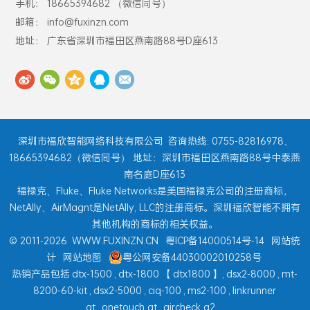
0755-82816978
手机： 18665394682 （微信同号）
邮箱： info@fuxinzn.com
地址： 广东省深圳市福田区燕南路88号D座613
深圳市福欣智能网络科技有限公司
咨询热线: 0755-82816978、
18665394682（微信同号） 地址：深圳市福田区燕南路88号中泰燕
南名庭D座613
福禄克、Fluke、Fluke Networks是美国福禄克公司的注册商标，
NetAlly、AirMagnt是NetAlly, LLC的注册商标。深圳福欣智能不拥有
其他机构的商标的相关权益。
© 2011-2026
WWW.FUXINZN.CN
粤ICP备14000514号-14
网站统
计
网站地图
粤公网安备44030002010258号
热销产品包括
dtx-1500
,
dtx-1800
【
dtx1800
】,
dsx2-8000
,
mt-
8200-60-kit
,
dsx2-5000
,
ciq-100
,
ms2-100
,
linkrunner