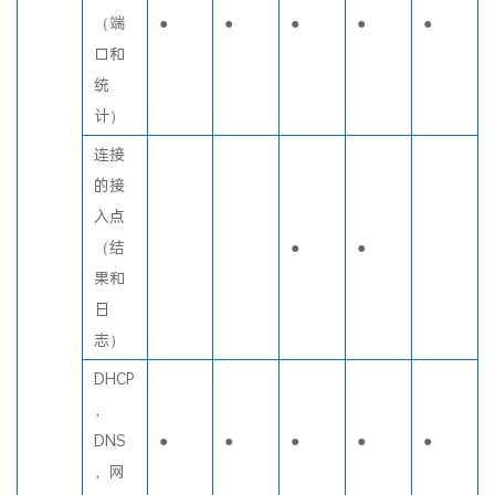
测试
换机
（端
●
●
●
●
●
口和
统
计）
连接
的接
入点
（结
●
●
果和
日
志）
DHCP
，
DNS
●
●
●
●
●