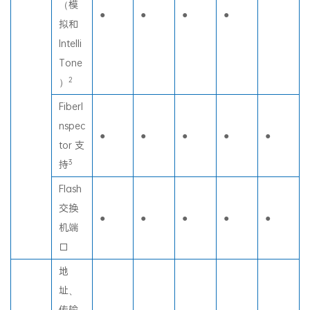
器
（模
●
●
●
●
拟和
Intelli
Tone
2
）
FiberI
nspec
●
●
●
●
●
tor 支
3
持
Flash
交换
●
●
●
●
●
机端
口
地
址、