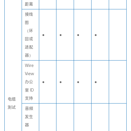
度和
距离
接线
图
（环
●
●
●
●
回或
适配
器）
Wire
View
办公
●
●
●
●
室 ID
支持
电缆
测试
音频
发生