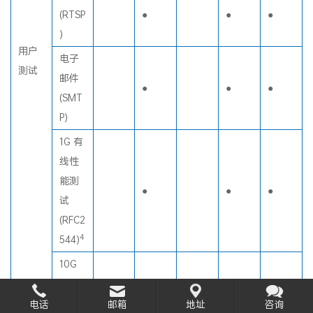
视频
(RTSP
●
●
●
)
用户
电子
测试
邮件
●
●
●
(SMT
P)
1G 有
线性
能测
●
●
●
试
(RFC2
4
544)
10G
有线
电话
邮箱
地址
咨询