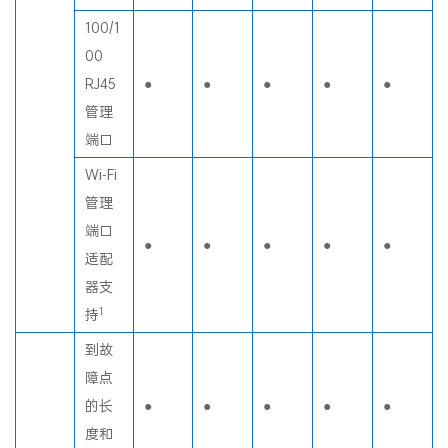
信号
100/1
00
RJ45
●
●
●
●
●
管理
端口
Wi-Fi
管理
端口
●
●
●
●
●
适配
器支
1
持
到故
障点
的长
●
●
●
●
●