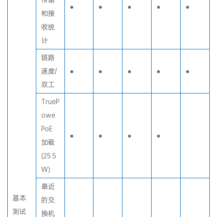
传输
●
●
●
●
●
和接
收统
计
链路
速度/
●
●
●
●
●
双工
TrueP
owe
PoE
●
●
●
●
加载
(25.5
W)
最近
基本
的交