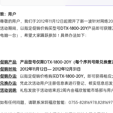
致：用户
尊敬的用户，我们于2012年11月12日起掀开了新一波针对网络2
活动期间，以指定促销价购买型号
DTX-1800-20Y
产品即可获赠万
电脑一台），希望大家踊跃参加！具体办法如下：
促销产品
:
产品型号仅限
DTX-1800-20Y
（每个序列号限兑换壹
促销时间
:
2012
年
11
月
12
日
— 2012
年
12
月
31
日
促销办法
:
以指定促销价格购买
DTX-1800-20Y
，
即可获得相应
兑换办法
:
凭此次活动用户注册信息表进行登记，核实信息后发
活动说明
:
礼包发放于活动结束后2周内由福欣智能市场部与用
如有任何问题，请联系深圳福欣智能：0755-82816978,8281697