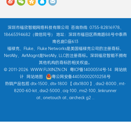
深圳市福欣智能网络科技有限公司
咨询热线: 0755-82816978、
18665394682（微信同号） 地址：深圳市福田区燕南路88号中泰燕
南名庭D座613
福禄克、Fluke、Fluke Networks是美国福禄克公司的注册商标，
NetAlly、AirMagnt是NetAlly, LLC的注册商标。深圳福欣智能不拥有
其他机构的商标的相关权益。
© 2011-2026
WWW.FUXINZN.CN
粤ICP备14000514号-14
网站统
计
网站地图
粤公网安备44030002010258号
热销产品包括
dtx-1500
,
dtx-1800
【
dtx1800
】,
dsx2-8000
,
mt-
8200-60-kit
,
dsx2-5000
,
ciq-100
,
ms2-100
,
linkrunner
at
,
onetouch at
,
aircheck g2
...