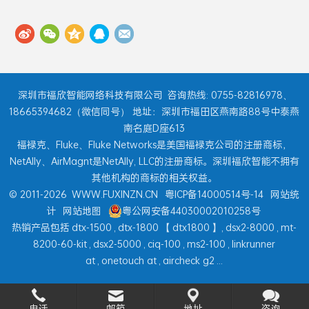
深圳市福欣智能网络科技有限公司
咨询热线: 0755-82816978、
18665394682（微信同号） 地址：深圳市福田区燕南路88号中泰燕
南名庭D座613
福禄克、Fluke、Fluke Networks是美国福禄克公司的注册商标，
NetAlly、AirMagnt是NetAlly, LLC的注册商标。深圳福欣智能不拥有
其他机构的商标的相关权益。
© 2011-2026
WWW.FUXINZN.CN
粤ICP备14000514号-14
网站统
计
网站地图
粤公网安备44030002010258号
热销产品包括
dtx-1500
,
dtx-1800
【
dtx1800
】,
dsx2-8000
,
mt-
8200-60-kit
,
dsx2-5000
,
ciq-100
,
ms2-100
,
linkrunner
at
,
onetouch at
,
aircheck g2
...
电话
邮箱
地址
咨询