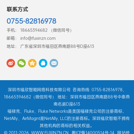
联系方式
0755-82816978
手机： 18665394682 （微信同号）
邮箱： info@fuxinzn.com
地址： 广东省深圳市福田区燕南路88号D座613
深圳市福欣智能网络科技有限公司
咨询热线: 0755-82816978、
18665394682（微信同号） 地址：深圳市福田区燕南路88号中泰燕
南名庭D座613
福禄克、Fluke、Fluke Networks是美国福禄克公司的注册商标，
NetAlly、AirMagnt是NetAlly, LLC的注册商标。深圳福欣智能不拥有
其他机构的商标的相关权益。
© 2011-2026
WWW.FUXINZN.CN
粤ICP备14000514号-14
网站统