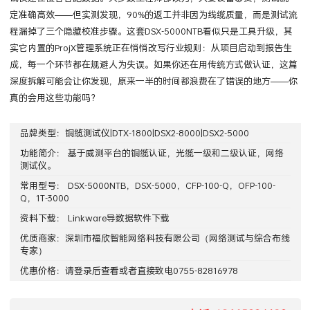
定准确高效——但实测发现，90%的返工并非因为线缆质量，而是测试流
程漏掉了三个隐藏校准步骤。这套DSX-5000NTB看似只是工具升级，其
实它内置的ProjX管理系统正在悄悄改写行业规则：从项目启动到报告生
成，每一个环节都在规避人为失误。如果你还在用传统方式做认证，这篇
深度拆解可能会让你发现，原来一半的时间都浪费在了错误的地方——你
真的会用这些功能吗？
品牌类型：
铜缆测试仪|DTX-1800|DSX2-8000|DSX2-5000
功能简介： 基于威测平台的铜缆认证，光缆一级和二级认证，网络
测试仪。
常用型号：
DSX-5000NTB
，
DSX-5000
，
CFP-100-Q
，
OFP-100-
Q
，
1T-3000
资料下载：
Linkware导数据软件下载
优质商家：
深圳市福欣智能网络科技有限公司
（网络测试与综合布线
专家）
优惠价格：请
登录
后查看或者直接致电0755-82816978