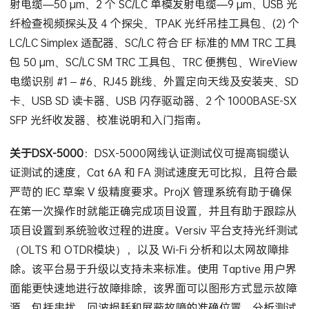
射电缆—50 µm、2 个 SC/LC 单模发射电缆—9 µm、USB 光
纤检查视频探头及 4 个探尖、TPAK 光纤吊挂工具包、(2) 个
LC/LC Simplex 适配器、SC/LC 符合 EF 标准的 MM TRC 工具
包 50 µm、SC/LC SM TRC 工具包、TRC 便携包、WireView
电缆识别 #1 – #6、RJ45 跳线、外置定向天线及安装夹、SD
卡、USB SD 读卡器、USB 闪存驱动器、2 个 1000BASE-SX
SFP 光纤收发器、校准说明和入门指南。
关于DSX-5000
：DSX-5000网线认证测试仪可提高铜缆认
证测试的速度，Cat 6A 和 FA 测试速度无可比拟，且符合最
严苛的 IEC 草案 V 级精度要求。ProjX 管理系统有助于确保
在第一次操作时就能正确完成项目设置，并且有助于跟踪从
项目设置到系统验收过程的进度。Versiv 平台支持光纤测试
（OLTS 和 OTDR模块），以及 Wi-Fi 分析和以太网故障排
除。该平台易于升级以支持未来标准。使用 Taptive 用户界
面能更快速地进行故障排除，该界面可以图形方式显示故障
源，包括串扰、回波损耗和屏蔽故障的准确位置。分析测试