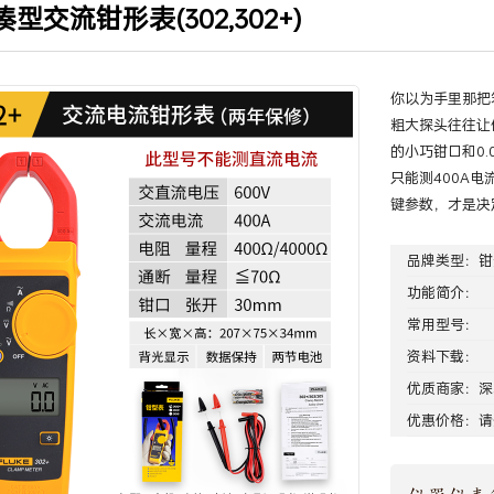
凑型交流钳形表(302,302+)
你以为手里那把
粗大探头往往让
的小巧钳口和0.
只能测400A
键参数，才是决
品牌类型：
钳
功能简介：
常用型号：
资料下载：
优质商家：
深
优惠价格：请