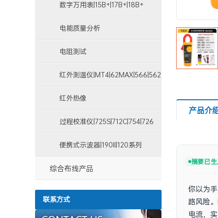
数字万用表|15B+|17B+|18B+
电能质量分析
仪|1730|1735|1750|43B
电阻测试
仪|1508|1550C|1587|1621
红外测温仪|MT4|62MAX|566|562
红外热像
产品介
仪|Ti100|TiS10|Ti200|TiX520
过程校准仪|725S|712C|754|726
便携式示波器|190II|120系列
摘要已生
综合布线产品
你以为手
联系方式
路风险。
电流，实