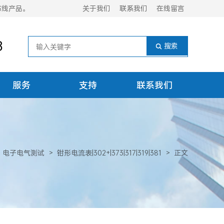
布线产品。
关于我们
联系我们
在线留言
8
服务
支持
联系我们
电子电气测试
>
钳形电流表|302+|373|317|319|381
>
正文