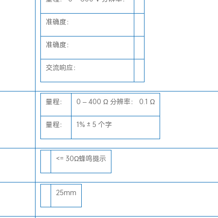
准确度：
准确度：
交流响应：
量程：
0 – 400 Ω 分辨率： 0.1 Ω
量程：
1% ± 5 个字
<= 30Ω蜂鸣提示
25mm