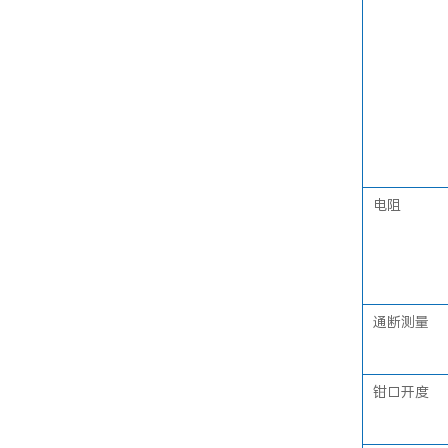
电阻
通断测量
钳口开度