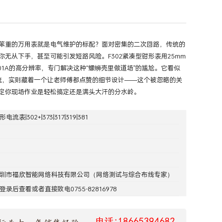
笨重的万用表就是电气维护的标配？面对密集的二次回路，传统的
你无从下手，甚至可能引发短路风险。F302紧凑型钳形表用25mm
01A的高分辨率，专门解决这种“螺蛳壳里做道场”的尴尬。它看似
电流，实则藏着一个让老师傅都点赞的细节设计——这个被忽略的关
定你现场作业是轻松搞定还是满头大汗的分水岭。
形电流表|302+|373|317|319|381
圳市福欣智能网络科技有限公司
（网络测试与综合布线专家）
登录
后查看或者直接致电0755-82816978