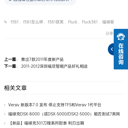
f381
,
f381怎么样
,
f381获奖
,
Fluck
,
Fluck381
,
福禄客
分享到：
上一篇
：
推出7款2011年度新产品
下一篇
：
2011-2012深圳福欣智能产品好礼相送
相关文章
Versiv 新版本7.0 发布 停止支持TFS和Versiv 1代平台
福禄克DSX-8000（或DSX-5000/DSX2-5000）能否测试7类网
线7A类网线？
【新品】福禄克301刀锋系列钳表 利刃出鞘