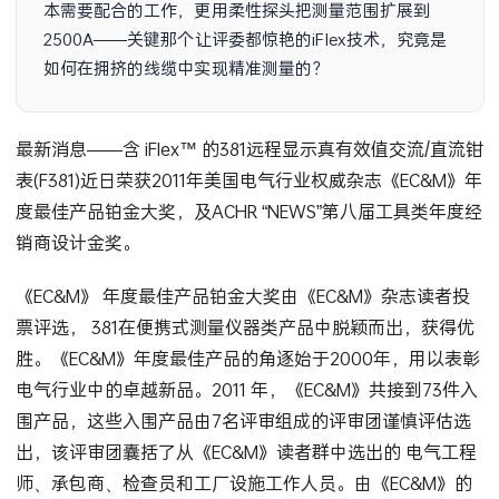
本需要配合的工作，更用柔性探头把测量范围扩展到
2500A——关键那个让评委都惊艳的iFlex技术，究竟是
如何在拥挤的线缆中实现精准测量的？
最新消息——含 iFlex™ 的381远程显示真有效值交流/直流钳
表(F381)近日荣获2011年美国电气行业权威杂志《EC&M》年
度最佳产品铂金大奖，及ACHR “NEWS”第八届工具类年度经
销商设计金奖。
《EC&M》 年度最佳产品铂金大奖由《EC&M》杂志读者投
票评选， 381在便携式测量仪器类产品中脱颖而出，获得优
胜。《EC&M》年度最佳产品的角逐始于2000年，用以表彰
电气行业中的卓越新品。2011 年，《EC&M》共接到73件入
围产品，这些入围产品由7名评审组成的评审团谨慎评估选
出，该评审团囊括了从《EC&M》读者群中选出的 电气工程
师、承包商、检查员和工厂设施工作人员。由《EC&M》的