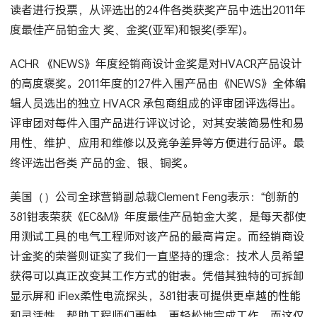
读者进行投票，从评选出的24件各类获奖产品中选出2011年
度最佳产品铂金大 奖、金奖(亚军)和银奖(季军)。
ACHR 《NEWS》年度经销商设计金奖是对HVACR产品设计
的高度褒奖。2011年度的127件入围产品由《NEWS》全体编
辑人员选出的独立 HVACR 承包商组成的评审团评选得出。
评审团对每件入围产品进行评议讨论，对其安装简易性和易
用性、维护、应用和维修以及竞争差异等方便进行品评。最
终评选出各类 产品的金、银、铜奖。
美国（）公司全球营销副总裁Clement Feng表示：“创新的
381钳表荣获《EC&M》年度最佳产品铂金大奖，是每天都使
用测试工具的电气工程师对该产品的最高肯定。而经销商设
计金奖的荣誉则证实了我们一直坚持的理念：技术人员希望
获得可以真正改变其工作方式的钳表。凭借其独特的可拆卸
显示屏和 iFlex柔性电流探头，381钳表可提供更卓越的性能
和灵活性，帮助工程师们更快、更轻松地完成工作。而这仅