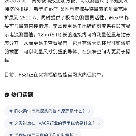
2500 A ac，同时使读数更加方便，可以测量尺寸不规则和
拥挤的排线。新型 iFlex™ 柔性电流探头将量表的测量范围
扩展到 2500 A，同时提供了极高的测量灵活性。iFlex™ 探
头可与量表直接相连，无需使用易于出错的刻度系数即可显
示电流测量值。1.8 m (6 ft) 长的连接线可将测量位置与钳形
表分开，从而更易于查看显示。它具有较大圆环尺寸和较细
的截面，可以测量尺寸别扭的导体，在狭窄空间内更易于操
纵。
目前，F381正在深圳福欣智能官网火热促销中。
热门话题
iFlex柔性电流探头的技术原理是什么？
这类钳表在HVACR行业的竞争优势是什么？
远程磁性显示屏的工作机制解析