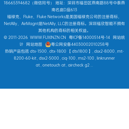
18665394682（微信同号） 地址：深圳市福田区燕南路88号中泰燕
南名庭D座613
福禄克、Fluke、Fluke Networks是美国福禄克公司的注册商标，
NetAlly、AirMagnt是NetAlly, LLC的注册商标。深圳福欣智能不拥有
其他机构的商标的相关权益。
© 2011-2026
WWW.FUXINZN.CN
粤ICP备14000514号-14
网站统
计
网站地图
粤公网安备44030002010258号
热销产品包括
dtx-1500
,
dtx-1800
【
dtx1800
】,
dsx2-8000
,
mt-
8200-60-kit
,
dsx2-5000
,
ciq-100
,
ms2-100
,
linkrunner
at
,
onetouch at
,
aircheck g2
...