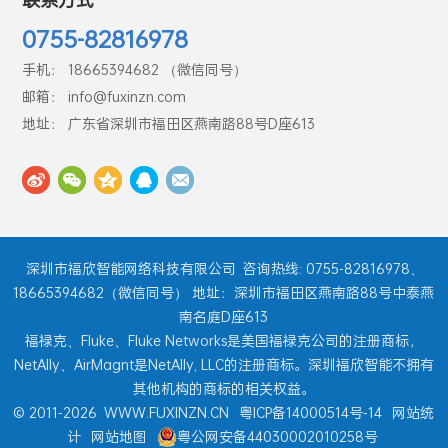
联系方式
0755-82816978
手机： 18665394682 （微信同号）
邮箱： info@fuxinzn.com
地址： 广东省深圳市福田区燕南路88号D座613
深圳市福欣智能网络科技有限公司
咨询热线: 0755-82816978、
18665394682（微信同号） 地址：深圳市福田区燕南路88号中泰燕
南名庭D座613
福禄克、Fluke、Fluke Networks是美国福禄克公司的注册商标，
NetAlly、AirMagnt是NetAlly, LLC的注册商标。深圳福欣智能不拥有
其他机构的商标的相关权益。
© 2011-2026
WWW.FUXINZN.CN
粤ICP备14000514号-14
网站统
计
网站地图
粤公网安备44030002010258号