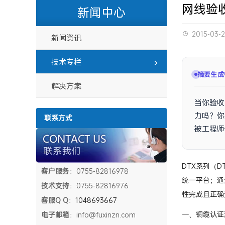
网线验收
新闻中心
2015-03-
新闻资讯
技术专栏
摘要生成
解决方案
当你验收
力吗？你
联系方式
被工程师
的全面认
客户服务
：0755-82816978
DTX系列（DT
技术支持
：0755-82816976
统一平台；通过
客服Q Q
：
1048693667
性完成且正确
电子邮箱
：info@fuxinzn.com