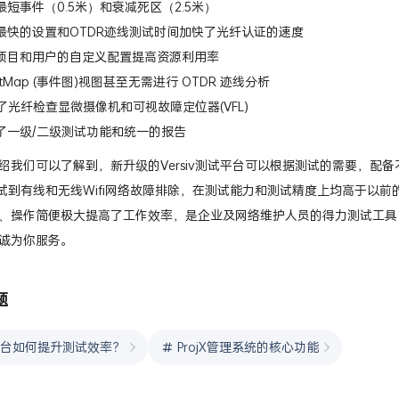
智能手机界面OTDR
最短事件（0.5米）和衰减死区（2.5米）
最快的设置和OTDR迹线测试时间加快了光纤认证的速度
项目和用户的自定义配置提高资源利用率
ntMap (事件图)视图甚至无需进行 OTDR 迹线分析
了光纤检查显微摄像机和可视故障定位器(VFL)
了一级/二级测试功能和统一的报告
绍我们可以了解到，新升级的Versiv测试平台可以根据测试的需要，配
测试到有线和无线Wifi网络故障排除，在测试能力和测试精度上均高于以
、操作简便极大提高了工作效率，是企业及网络维护人员的得力测试工具，若
诚为你服务。
题
iv平台如何提升测试效率？
ProjX管理系统的核心功能