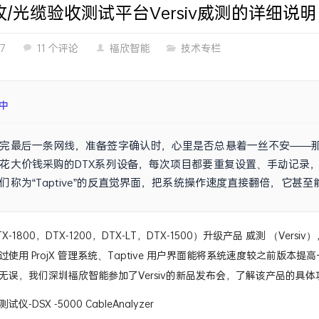
/光缆验收测试平台Versiv威测的详细说明
27
11 个评论
福欣智能
技术专栏
中
完最后一条网线，准备签字确认时，心里是否总悬着一丝不安——那
花大价钱采购的DTX系列设备，每次项目都要重复设置、手动记录，效
们称为“Taptive”的反直觉界面，把系统操作速度直接翻倍，它
证。问题是，这个号称“
X-1800，DTX-1200，DTX-LT，DTX-1500）升级产品 威测 （Ver
使用 ProjX 管理系统、Taptive 用户界面能将系统速度较之前版本提
无误，我们深圳福欣智能参加了Versiv的新品发布会，了解该产品的具