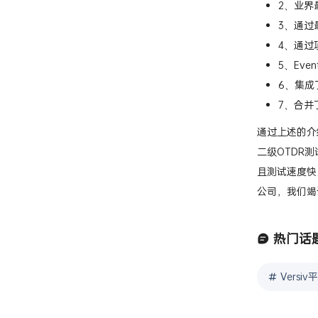
1、首创
2、业界
3、通过
4、通过
5、Eve
6、集成
7、合并
通过上述的介
二级OTDR
且测试速度快
公司，我们竭
热门话
Vers