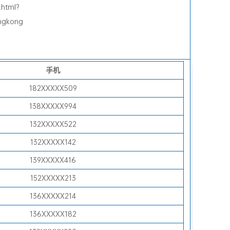
热
.html?
门
ngkong
话
题
手机
工
业
182XXXXX509
测
138XXXXX994
试
132XXXXX522
仪
132XXXXX142
器
的
139XXXXX416
主
152XXXXX213
要
136XXXXX214
类
136XXXXX182
型
解