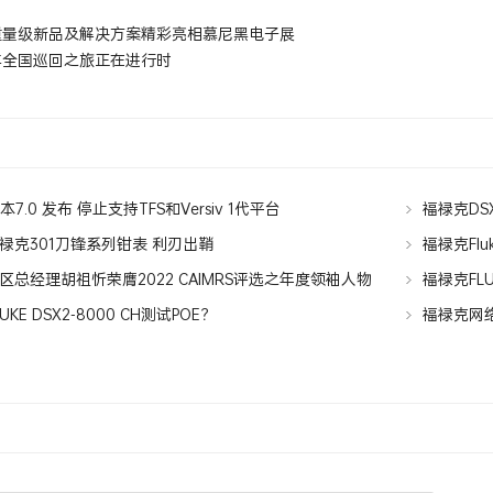
重量级新品及解决方案精彩亮相慕尼黑电子展
车全国巡回之旅正在进行时
新版本7.0 发布 停止支持TFS和Versiv 1代平台
福禄克DSX
网线？
禄克301刀锋系列钳表 利刃出鞘
福禄克Flu
区总经理胡祖忻荣膺2022 CAIMRS评选之年度领袖人物
福禄克FLUK
KE DSX2-8000 CH测试POE？
福禄克网