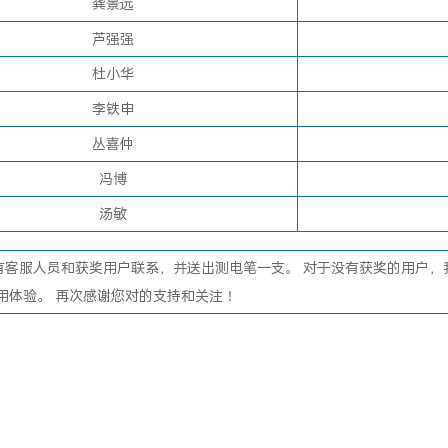
龚景远
芦强强
杜小华
李铁申
丛喜仲
冯博
汤敏
有客服人员和获奖用户联系，并送出测电笔一支。 对于没有获奖的用户，
用体验。 再次感谢您对的支持和关注！