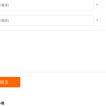
*
*
小萌