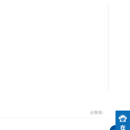
如
何
判
断
测
试
仪
选
型
需
求
分享到：