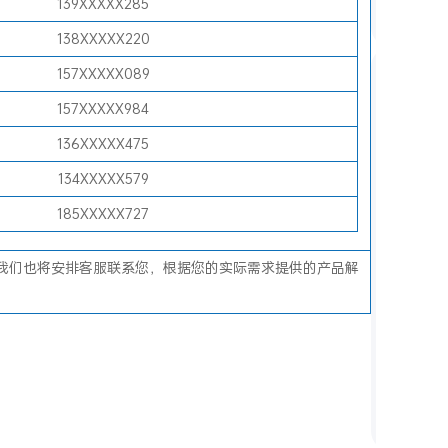
139XXXXX285
析
138XXXXX220
试
157XXXXX089
用
157XXXXX984
活
136XXXXX475
动
134XXXXX579
中
需
185XXXXX727
注
意
我们也将安排客服联系您，根据您的实际需求提供的产品解
的
隐
私
与
合
规