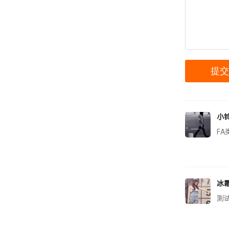
小
F
冰
测