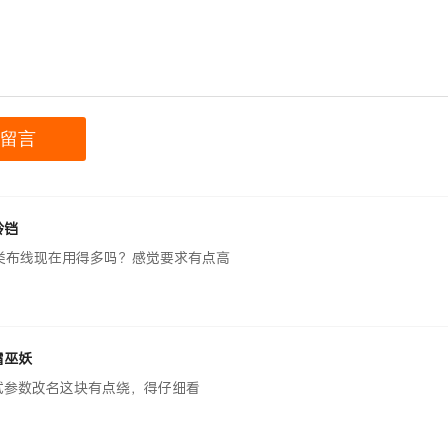
铃铛
A类布线现在用得多吗？感觉要求有点高
霜巫妖
试参数改名这块有点绕，得仔细看