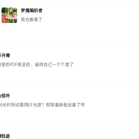
梦魇编织者
我也看晕了
师丹青
接里的PDF挺全的，省得自己一个个查了
仙低吟
M4光纤测试要用EF光源？那得重新配设备了吧