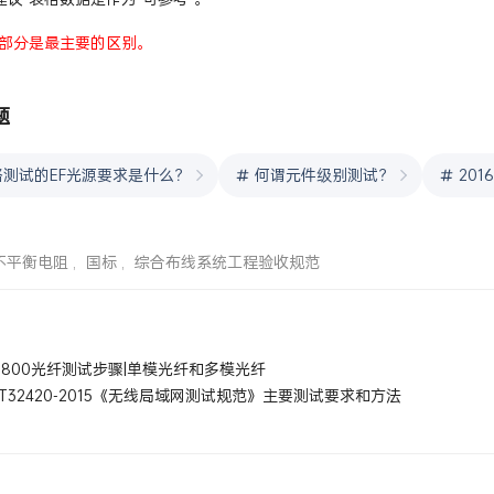
建议”表格数据是作为“可参考”。
部分是最主要的区别。
题
测试的EF光源要求是什么？
何谓元件级别测试？
20
不平衡电阻
,
国标
,
综合布线系统工程验收规范
x1800光纤测试步骤|单模光纤和多模光纤
/T32420-2015《无线局域网测试规范》主要测试要求和方法