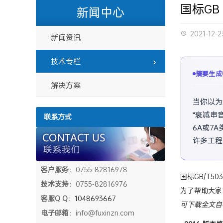
国标GB
新闻中心
2021-12-2
新闻资讯
技术专栏
摘要生成
解决方案
当你以为
“衰减串
联系方式
6A或7
许多工程
迁移，
客户服务
：0755-82816978
技术支持
：0755-82816976
国标GB/T503
客服Q Q
：
1048693667
为了帮助大家能
电子邮箱
：info@fuxinzn.com
可下载全文自