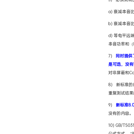
5) 必须测
a) 衰减串音
b) 衰减串音比
d) 等电平远
串音功率和（P
7)
同时提供
是可选，没有
对非屏蔽和C
8) 新标准
重复测试结果
9)
新标准8.
没有的内容。
10) GB/