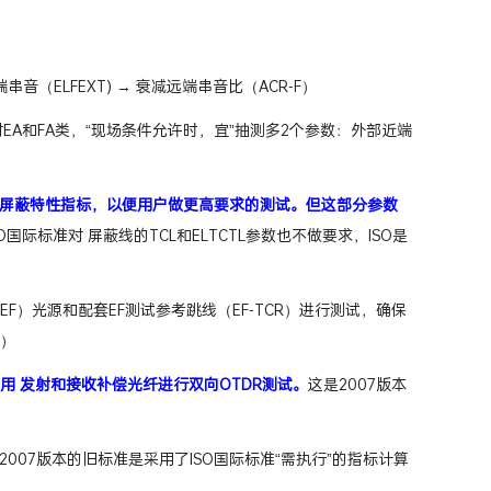
端串音（ELFEXT) → 衰减远端串音比（ACR-F）
6) 对EA和FA类，“现场条件允许时，宜”抽测多2个参数：外部近端
减等屏蔽特性指标，以便用户做更高要求的测试。但这部分参数
O国际标准对 屏蔽线的TCL和ELTCTL参数也不做要求，ISO是
F）光源和配套EF测试参考跳线（EF-TCR）进行测试，确保
考）
应使用 发射和接收补偿光纤进行双向OTDR测试。
这是2007版本
 试，2007版本的旧标准是采用了ISO国际标准“需执行”的指标计算