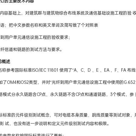
订的主要技术内容
范内容基础上，对建筑群与建筑物综合布线系统及通信基础设施工程的验 
略语；把中文参数名称和英文单词及简写做了个对照表
纤到用户单元通信设施工程的验收要求；
光纤信道和链路的测试方法与要求。
总概述
称参考国际标准ISO/IEC 11801 使用了“A、C、D 、E 、EA 、F、FA
加了OM4和OS2类型，并对“光纤到用户单元通信设施工程中使用的G.652
链路模式分永久链路含CP点、永久链路不含CP点和通道链路，3个模式，参
国际标准的元件级别测试概念，可对电缆本身质量、跳线质量等测试对象，用元
测 试，也没有进一步说明和定义元件级别测试内容和极限。