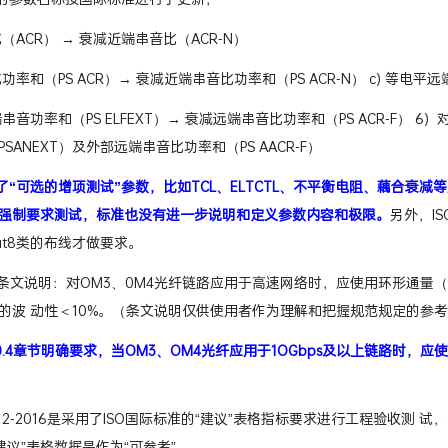
试的参数名称按国际标准进行了更新；
比（ACR） → 衰减近端串音比（ACR-N）
功率和（PS ACR）→ 衰减近端串音比功率和（PS ACR-N） c) 等电平远
端串音功率和（PS ELFEXT）→ 衰减远端串音比功率和（PS ACR-F） 
SANEXT）及外部远端串音比功率和（PS AACR-F）
了“可选的增项测试”参数，比如TCL、ELTCTL、不平衡电阻、藕合衰
强制要求测试，标准也没有进一步说明和定义参数内容和极限。
另外，IS
at8类的布线才做要求。
的条文说明：对OM3、0M4光纤链路应用于高速网络时，应使用环形通量（E
的波 动性＜10%。（条文说明仅供使用者作为理解和把握规范规定的参
0.4章节明确要求，当OM3、OM4光纤应用于1OGbps及以上链路时，
T50312-2016是采用了ISO国际标准的“建议”表格指标要求进行工程验收测