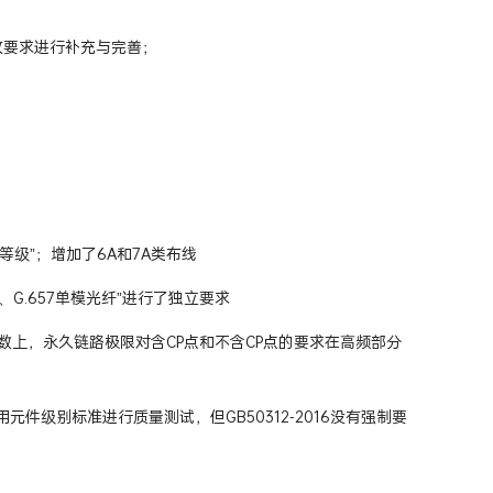
收要求进行补充与完善；
 布线等级”；增加了6A和7A类布线
、G.657单模光纤”进行了独立要求
 数上，永久链路极限对含CP点和不含CP点的要求在高频部分
件级别标准进行质量测试，但GB50312-2016没有强制要