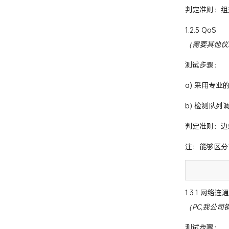
判定准则：组
1.2.5 QoS
（需要其他仪
测试步骤：
a) 采用专业
b) 检测队列
判定准则：边
注：能够区分
1.3.1 网络连
（PC,我公
测试步骤：