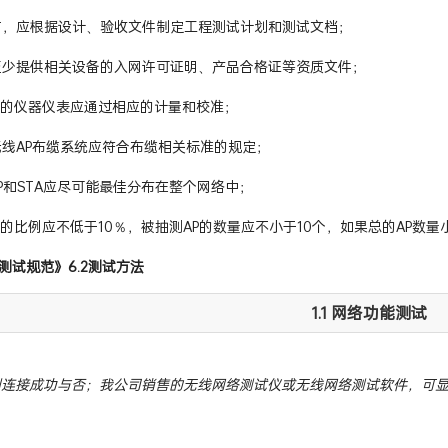
测前，应根据设计、验收文件制定工程测试计划和测试文档；
应至少提供相关设备的入网许可证明、产品合格证等资质文件；
使用的仪器仪表应通过相应的计量和校准；
内无线AP布缆系统应符合布缆相关标准的规定；
AP和STA应尽可能最佳分布在整个网络中；
AP的比例应不低于10％，被抽测AP的数量应不小于10个，如果总的AP数
测试规范》6.2测试方法
1.1 网络功能测试
到连接成功与否；我公司销售的无线网络测试仪或无线网络测试软件，可