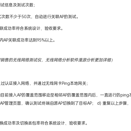
联测试信息及测试次数；
测试次数不少于50次，自动进行关联AP的测试。
联成功率符合系统设计、验收要求。
内AP关联成功率达到95%以上。
司销售的无线网络测试仪，无线网络分析软件漫游分析更加详细）
端通过认证接入网络，并通过无线网卡Ping本地网关；
端由目前接入AP的覆盖范围移动至相邻AP的覆盖范围内后，一直进行的pin
标AP管理页面，确认测试终端由源AP切换到了目标AP； d) 重复以上步骤
换成功率及切换丢包率符合系统设计、验收要求。