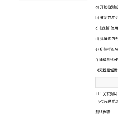
a) 开始检
b) 被测方
c) 检测所
d) 建筑物
e) 所抽样的
f) 抽样测试
《无线局域网
1.1.1 关联测试
（PC只是看
测试步骤：