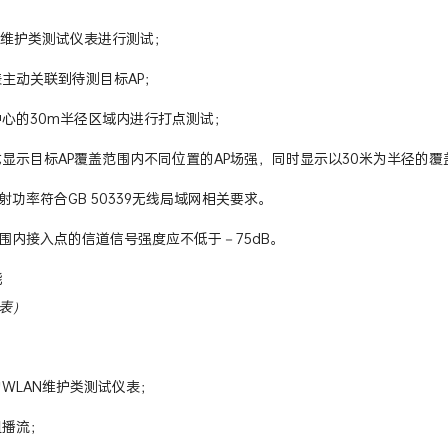
AN维护类测试仪表进行测试；
表主动关联到待测目标AP；
为中心的30m半径区域内进行打点测试；
形式显示目标AP覆盖范围内不同位置的AP场强，同时显示以30米为半径的
射功率符合GB 50339无线局域网相关要求。
围内接入点的信道信号强度应不低于－75dB。
能
表）
的WLAN维护类测试仪表；
组播流；