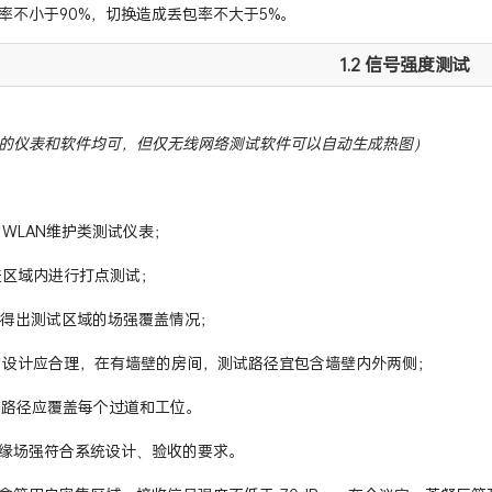
率不小于90%，切换造成丢包率不大于5%。
1.2 信号强度测试
的仪表和软件均可，但仅无线网络测试软件可以自动生成热图）
的WLAN维护类测试仪表；
覆盖区域内进行打点测试；
形式得出测试区域的场强覆盖情况；
径的设计应合理，在有墙壁的房间，测试路径宜包含墙壁内外两侧；
测试路径应覆盖每个过道和工位。
缘场强符合系统设计、验收的要求。