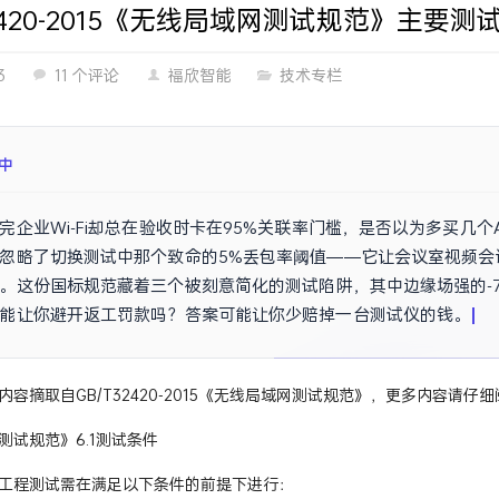
32420-2015《无线局域网测试规范》主要
3
11 个评论
福欣智能
技术专栏
成
完企业Wi-Fi却总在验收时卡在95%关联率门槛，是否以为多买几
忽略了切换测试中那个致命的5%丢包率阈值——它让会议室视频会
。这份国标规范藏着三个被刻意简化的测试陷阱，其中边缘场强的-7
能让你避开返工罚款吗？答案可能让你少赔掉一台测试仪的钱。
内容摘取自GB/T32420-2015《无线局域网测试规范》，更多内容请
测试规范》6.1测试条件
工程测试需在满足以下条件的前提下进行：