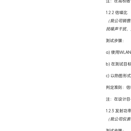
注：在高校宿
1.2.2 信噪比
（我公司销售
找噪声干扰，
测试步骤：
a) 使用WL
b) 在测试
c) 以热图
判定准则：信
注：在设计目
1.2.3 发射功
（我公司仪表
测试步骤：