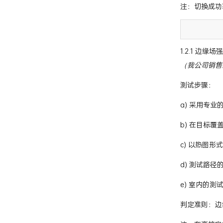
注：切换成功
1.2.1 边缘场强
（我公司销售
测试步骤：
a) 采用专业
b) 在目标
c) 以热图
d) 测试路
e) 室内的
判定准则：边