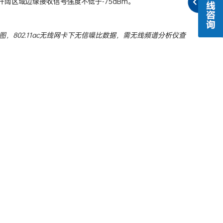
阔区域边缘接收信号强度不低于-75dBm。
802.11ac无线网卡下无信噪比数据，需无线频谱分析仪查