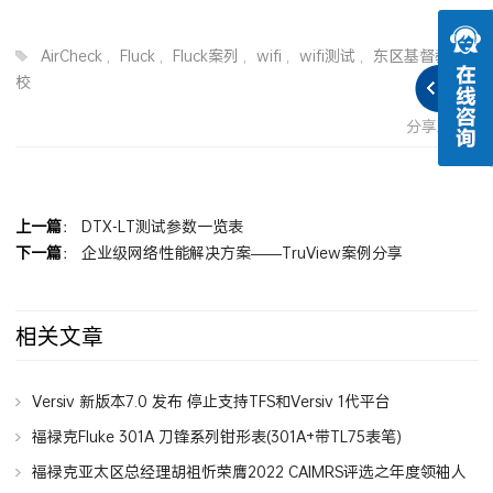
AirCheck
,
Fluck
,
Fluck案列
,
wifi
,
wifi测试
,
东区基督教学
校
分享到：
上一篇
：
DTX-LT测试参数一览表
下一篇
：
企业级网络性能解决方案——TruView案例分享
相关文章
Versiv 新版本7.0 发布 停止支持TFS和Versiv 1代平台
福禄克Fluke 301A 刀锋系列钳形表(301A+带TL75表笔)
福禄克亚太区总经理胡祖忻荣膺2022 CAIMRS评选之年度领袖人