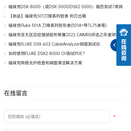
福禄克DSX-8000（或DSX-5000/DSX2-5000）能否测试7类网
线7A类网线？
【新品】福禄克301刀锋系列钳表 利刃出鞘
福禄克Fluke 301A 刀锋系列钳形表(301A+带TL75表笔)
福禄克亚太区总经理胡祖忻荣膺2022 CAIMRS评选之年度领袖人
物
福禄克FLUKE DSX-602 CableAnalyzer铜缆测试仪
如何使用FLUKE DSX2-8000 CH测试POE？
福禄克网络光纤检查和端面清洁解决方案
在线留言
*