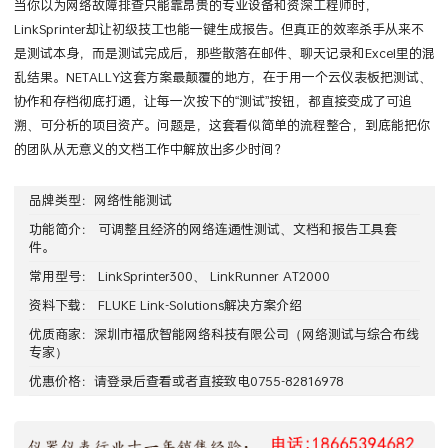
当你以为网络故障排查只能靠昂贵的专业设备和资深工程师时，
LinkSprinter却让初级技工也能一键生成报告。但真正的效率杀手从来不
是测试本身，而是测试完成后，那些散落在邮件、聊天记录和Excel里的混
乱结果。NETALLY这套方案最颠覆的地方，在于用一个云仪表板把测试、
协作和存档彻底打通，让每一次按下的“测试”按钮，都直接变成了可追
溯、可分析的项目资产。问题是，这套看似简单的流程整合，到底能把你
的团队从无意义的文档工作中解放出多少时间？
品牌类型：
网络性能测试
功能简介： 可调整且经济的网络连通性测试、文档和报告工具套
件。
常用型号： LinkSprinter300、 LinkRunner AT2000
资料下载：
FLUKE Link-Solutions解决方案介绍
优质商家：
深圳市福欣智能网络科技有限公司
（网络测试与综合布线
专家）
优惠价格：请
登录
后查看或者直接致电0755-82816978