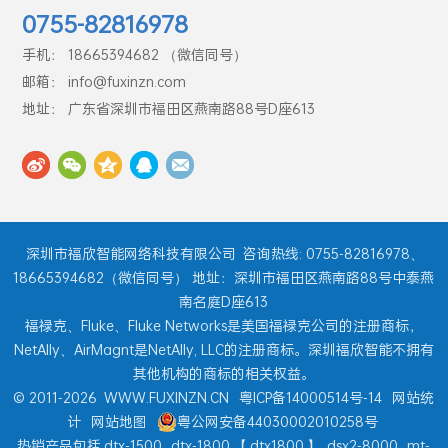
联系方式
0755-82816978
手机： 18665394682 （微信同号）
邮箱： info@fuxinzn.com
地址： 广东省深圳市福田区燕南路88号D座613
深圳市福欣智能网络科技有限公司
咨询热线: 0755-82816978、
18665394682（微信同号） 地址：深圳市福田区燕南路88号中泰燕
南名庭D座613
福禄克、Fluke、Fluke Networks是美国福禄克公司的注册商标，
NetAlly、AirMagnt是NetAlly, LLC的注册商标。深圳福欣智能不拥有
其他机构的商标的相关权益。
© 2011-2026
WWW.FUXINZN.CN
粤ICP备14000514号-14
网站统
计
网站地图
粤公网安备44030002010258号