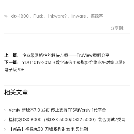
dtx-1800
,
Fluck
,
linkware9
,
linware
,
福禄客
分享到：
上一篇
：
企业级网络性能解决方案——TruView案例分享
下一篇
：
YD/T1019-2013《数字通信用聚烯烃绝缘水平对绞电缆》
电子版PDF
相关文章
Versiv 新版本7.0 发布 停止支持TFS和Versiv 1代平台
福禄克DSX-8000（或DSX-5000/DSX2-5000）能否测试7类网
线7A类网线？
【新品】福禄克301刀锋系列钳表 利刃出鞘