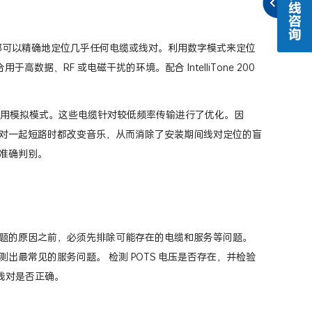
何，它都可以精确地定位几乎任何电缆或线对。利用数字模式来定位
高数据、RF 或电磁干扰的环境。配合 IntelliTone 200
以使用模拟模式。这些电缆针对较低频率传输进行了优化。因
对一起短路时都改变音乐，从而消除了安装期间线对定位的盲
准确判别。
题的原因之前，必须先排除可能存在的电缆和服务等问题。
最常见的服务问题。 检测 POTS 电压是否存在，并检验
和线对是否正确。