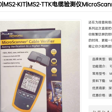
00|MS2-KIT|MS2-TTK电缆验测仪MicroSca
当前位置
:
首页
>
产品中心
>
铜缆光纤测
还在为排查网络故
系列这次直接把
你频繁切屏的烦
的时间，更能一
能让你少跑两趟
品牌类型：
铜
功能简介： 
常用型号： MS2
资料下载：
M
优质商家：
深
优惠价格：请