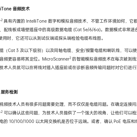
liTone 音频技术
2
r
具有内置的 IntelliTone 数字和模拟音频技术，不管工作环境如
配线板或墙壁插座中的高级数据电缆 (Cat 5e/6/6a)。数据模式非常适合用于
一起使用时，它还可以从测试仪端或探头端检验电缆布线图。
缆（Cat 3 及以下级别）以及同轴电缆、安全/报警电缆和喇叭线，可
2
频更容易将其定位。MicroScanner
的智能模拟音频技术在每次被测线
技术人员就可以在将线对插入插座前或在诊断音频传输问题时对它们进行
 服务检测
视频技术人员有很多问题需要处理，而不仅仅是电缆问题。在确定连接问
2
r
可以确认这些问题，为技术人员提供了一个强大的视角，让他们可以检测出
的 10/100/1000 以太网交换机是否位于远端。或者，确认 PoE 电压