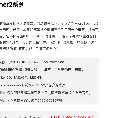
nner2系列
试
>
铜缆测试仪|DTX-1800|DSX2-8000|DSX2-5000
>
正文
障反复切换测试模式，导致效率低下甚至误判？MicroScanner2
布线图、长度、故障距离等核心数据整合到了同一个屏幕，终结了
恼。它不仅内置RJ11、RJ45和同轴接口，省去了寻找笨重适配器
眼看穿PoE电压和远端设备状态。面对那一堆乱如麻的线缆，这个
冤枉路的“透视眼”功能，究竟有多省心？
缆测试仪|DTX-1800|DSX2-8000|DSX2-5000
可检验音频/数据/视频电缆，并具有一个创新的用户界面。
-100，MS2-KIT，MS2-TTK
icroScanner2测试仪MS2-100产品介绍彩页
圳市福欣智能网络科技有限公司
（网络测试与综合布线专家）
登录
后查看或者直接致电0755-82816978