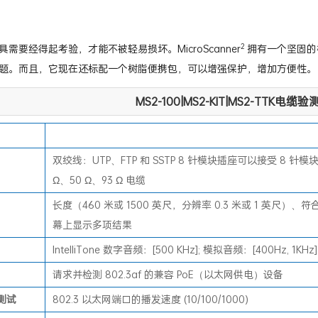
2
需要经得起考验，才能不被轻易损坏。MicroScanner
拥有一个坚固的
题。而且，它现在还标配一个树脂便携包，可以增强保护，增加方便性。
MS2-100|MS2-KIT|MS2-TTK
双绞线：UTP、FTP 和 SSTP 8 针模块插座可以接受 8 针模块 (
Ω、50 Ω、93 Ω 电缆
长度（460 米或 1500 英尺，分辨率 0.3 米或 1 英尺）、符
幕上显示多项结果
IntelliTone 数字音频：[500 KHz]; 模拟音频：[400Hz, 1KHz]
请求并检测 802.3af 的兼容 PoE（以太网供电）设备
测试
802.3 以太网端口的播发速度 (10/100/1000)