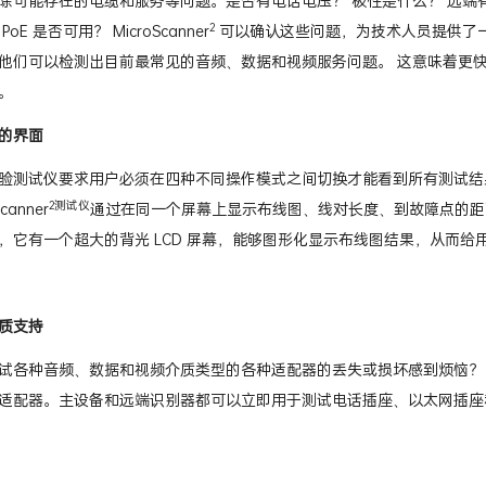
除可能存在的电缆和服务等问题。是否有电话电压？ 极性是什么？ 远端
2
oE 是否可用？ MicroScanner
可以确认这些问题，为技术人员提供了
他们可以检测出目前最常见的音频、数据和视频服务问题。 这意味着更
。
的界面
验测试仪要求用户必须在四种不同操作模式之间切换才能看到所有测试结
2测试仪
canner
通过在同一个屏幕上显示布线图、线对长度、到故障点的距离
，它有一个超大的背光 LCD 屏幕，能够图形化显示布线图结果，从而
质支持
各种音频、数据和视频介质类型的各种适配器的丢失或损坏感到烦恼？ Micr
配器。主设备和远端识别器都可以立即用于测试电话插座、以太网插座和 CATV