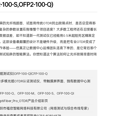
00-S,OFP2-100-Q)
麻的光纤线路图，试图用传统OTDR找出故障点时，是否总觉得那
复杂的参数设置在拖慢整个项目进度？大多数工程师还在忍受着长
数据误差，却不知道新一代测试仪已经能用0.5米超短死区精准定
。这款设备最颠覆的设计不是硬件升级，而是把专业OTDR变成了
作体验——但真正让数据中心运维团队连夜下单的，是它背后那个
测试陷阱的智能算法。你想知道这个算法如何让光纤故障排查时间
缆测试仪|OFP-100-Q|CFP-100-Q
单多模光缆OTDR认证测试仪，带触摸屏界面，独有数据中心测
FP-100-Q
，
OFP-100-M
，
OFP-100-S，
OFP-100-QI
ptiFiber_Pro_OTDR产品介绍彩页
圳市福欣智能网络科技有限公司
（网络测试与综合布线专家）
登录
后查看或者直接致电0755-82816978