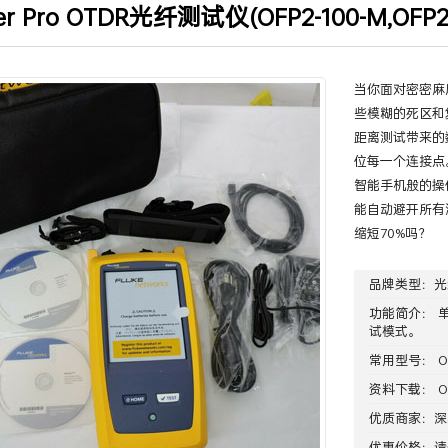
ber Pro OTDR光纤测试仪(OFP2-100-M,OFP2-1
当你面对密密麻
些模糊的死区和
距离测试带来的
位每一个连接点
智能手机般的操
能自动避开所有
缩短70%吗？
品牌类型：
光
功能简介： 
试模式。
常用型号：
O
资料下载：
O
优质商家：
深
优惠价格：请