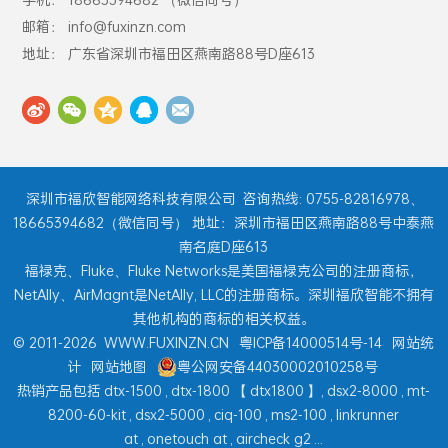
邮箱： info@fuxinzn.com
地址： 广东省深圳市福田区燕南路88号D座613
深圳市福欣智能网络科技有限公司
咨询热线: 0755-82816978、
18665394682（微信同号） 地址：深圳市福田区燕南路88号中泰燕
南名庭D座613
福禄克、Fluke、Fluke Networks是美国福禄克公司的注册商标，
NetAlly、AirMagnt是NetAlly, LLC的注册商标。深圳福欣智能不拥有
其他机构的商标的相关权益。
© 2011-2026
WWW.FUXINZN.CN
粤ICP备14000514号-14
网站统
计
网站地图
粤公网安备44030002010258号
热销产品包括
dtx-1500
,
dtx-1800
【
dtx1800
】,
dsx2-8000
,
mt-
8200-60-kit
,
dsx2-5000
,
ciq-100
,
ms2-100
,
linkrunner
at
,
onetouch at
,
aircheck g2
...