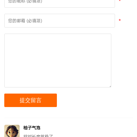
*
*
柚子气泡
找对长度就稳了