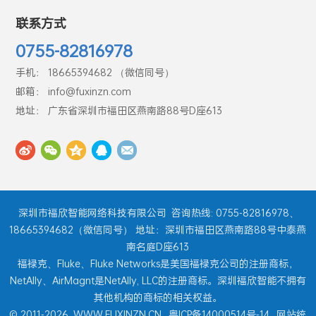
联系方式
0755-82816978
手机： 18665394682 （微信同号）
邮箱： info@fuxinzn.com
地址： 广东省深圳市福田区燕南路88号D座613
深圳市福欣智能网络科技有限公司
咨询热线: 0755-82816978、
18665394682（微信同号） 地址：深圳市福田区燕南路88号中泰燕
南名庭D座613
福禄克、Fluke、Fluke Networks是美国福禄克公司的注册商标，
NetAlly、AirMagnt是NetAlly, LLC的注册商标。深圳福欣智能不拥有
其他机构的商标的相关权益。
© 2011-2026
WWW.FUXINZN.CN
粤ICP备14000514号-14
网站统