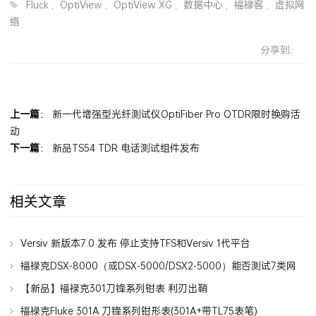
Fluck
,
OptiView
,
OptiView XG
,
数据中心
,
福禄客
,
虚拟网
络
分享到：
上一篇
：
新一代增强型光纤测试仪OptiFiber Pro OTDR限时换购活
动
下一篇
：
新品TS54 TDR 电话测试组件发布
相关文章
Versiv 新版本7.0 发布 停止支持TFS和Versiv 1代平台
福禄克DSX-8000（或DSX-5000/DSX2-5000）能否测试7类网
线7A类网线？
【新品】福禄克301刀锋系列钳表 利刃出鞘
福禄克Fluke 301A 刀锋系列钳形表(301A+带TL75表笔)