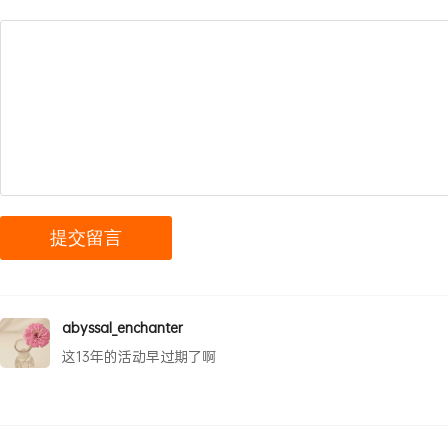
abyssal_enchanter
这13年的活动早过期了啊