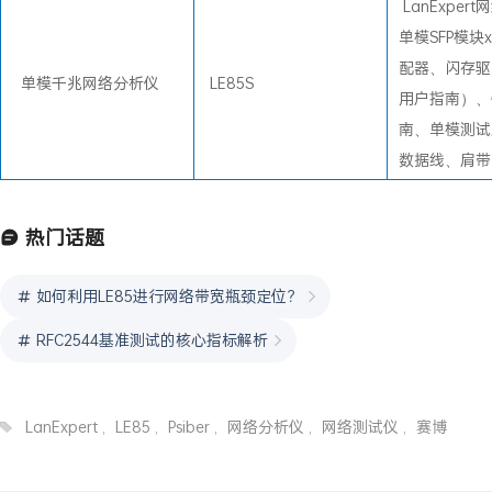
LanExper
单模SFP模块
配器、闪存驱
单模千兆网络分析仪
LE85S
用户指南）、
南、单模测试
数据线、肩带
热门话题
如何利用LE85进行网络带宽瓶颈定位？
RFC2544基准测试的核心指标解析
LanExpert
,
LE85
,
Psiber
,
网络分析仪
,
网络测试仪
,
赛博