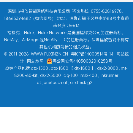
深圳市福欣智能网络科技有限公司
咨询热线: 0755-82816978、
18665394682（微信同号） 地址：深圳市福田区燕南路88号中泰燕
南名庭D座613
福禄克、Fluke、Fluke Networks是美国福禄克公司的注册商标，
NetAlly、AirMagnt是NetAlly, LLC的注册商标。深圳福欣智能不拥有
其他机构的商标的相关权益。
© 2011-2026
WWW.FUXINZN.CN
粤ICP备14000514号-14
网站统
计
网站地图
粤公网安备44030002010258号
热销产品包括
dtx-1500
,
dtx-1800
【
dtx1800
】,
dsx2-8000
,
mt-
8200-60-kit
,
dsx2-5000
,
ciq-100
,
ms2-100
,
linkrunner
at
,
onetouch at
,
aircheck g2
...