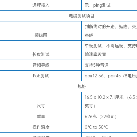
远程接入
示，ping测试
电缆测试项目
判断线对的开路，短路，交
接线图
串绕
单端测试，不需远端，支持N
长度测试
输速率设置
音频寻线
支持5种音调
PoE测试
pair12-36，pair45-78电
规格
16.5 x 10.2 x 7.1厘米 （6.5 x
尺寸
英寸）
重量
626克（22盎司）
操作温度
0°C to 50°C