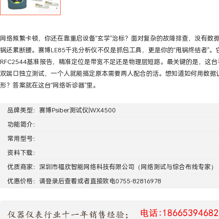
网络频繁卡顿，你还在靠重启设备“玄学”治标？面对复杂的故障排查，没有数
锅还累断腰。赛博LE85千兆分析仪不仅是抓包工具，更是你的“甩锅终结者”。
RFC2544基准报告，精准定位是带宽不足还是物理层短路。最关键的是，这
双端口独立测试，一个人就能搞定原本需要两人配合的活。想知道如何用数据
形？答案就在这台“网络听诊器”里。
品牌类型：
赛博Psiber测试仪|WX4500
功能简介：
常用型号：
资料下载：
优质商家：
深圳市福欣智能网络科技有限公司
（网络测试与综合布线专家）
优惠价格：请
登录
后查看或者直接致电0755-82816978