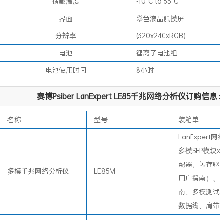
储藏温度
-10°C to 55°C
界面
彩色液晶触摸屏
分辨率
(320x240xRGB)
电池
锂离子电池组
电池使用时间
8小时
赛博Psiber LanExpert LE85千兆网络分析仪订购信息
名称
型号
装箱单
LanExper
多模SFP模块
配器、闪存驱
多模千兆网络分析仪
LE85M
用户指南）、
南、多模测试
数据线、肩带