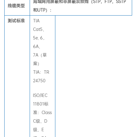
局域网用屏蔽和非屏蔽双绞线（STP，FTP，SSTP
线缆类型
和UTP）：
测试标
准
TIA
Cat5、
5e, 6，
6A、
7A（草
案）
TIA：TR
24750
ISO/IEC
11801标
准：Class
C级、D
级、E