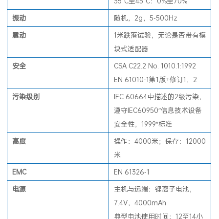
35°C至45°C：0%至70%
振
动
随机，2g，5-500Hz
震
动
1米跌落试验，无论是否带有模
块式适配器
安全
CSA C22.2 No. 1010.1:1992
EN 61010-1第1版+修订1，2
污染级别
IEC 60664中描述的2级污染，
遵守IEC60950″信息技术设备
安全性，1999″标准
高度
操作：4000米；保存：12000
米
EMC
EN 61326-1
电
源
主机与远端：锂离子电池，
7.4V，4000mAh
典型电池使用时间：12至14小