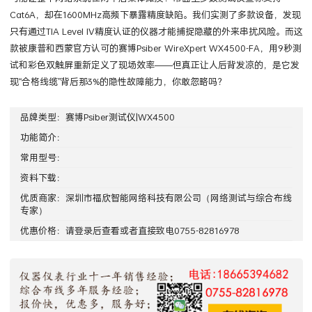
Cat6A，却在1600MHz高频下暴露精度缺陷。我们实测了多款设备，发现
只有通过TIA Level IV精度认证的仪器才能捕捉隐藏的外来串扰风险。而这
款被康普和西蒙官方认可的赛博Psiber WireXpert WX4500-FA，用9秒测
试和彩色双触屏重新定义了现场效率——但真正让人后背发凉的，是它发
现“合格线缆”背后那3%的隐性故障能力，你敢忽略吗？
品牌类型：
赛博Psiber测试仪|WX4500
功能简介：
常用型号：
资料下载：
优质商家：
深圳市福欣智能网络科技有限公司
（网络测试与综合布线
专家）
优惠价格：请
登录
后查看或者直接致电0755-82816978