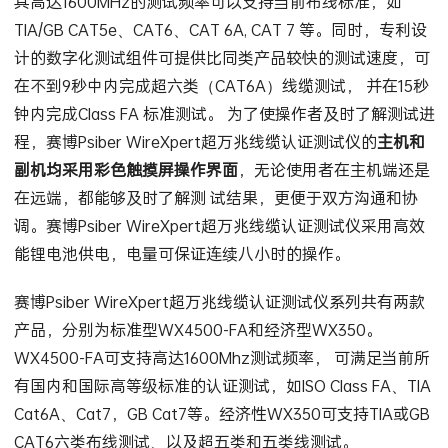
其高达1600MHz的测试频率可以支持当前布线标准，如
TIA/GB CAT5e、CAT6、CAT 6A, CAT 7 等。同时，专利设
计的数字化测试组件可提供比同类产品较快的测试速度，可
在不到9秒中内完成超六类（CAT6A）线缆测试， 并在15秒
钟内完成Class FA 标准测试。 为了使操作者及时了解测试进
程，赛博Psiber WireXpert超万兆线缆认证测试仪的
主机和
副机均采用彩色触摸屏操作界面
，无论使用者在主机端还是
在远端，都能够及时了解测 试结果，更便于双方沟通和协
调。赛博Psiber WireXpert超万兆线缆认证测试仪采用高效
能锂电池供电，电量可保证连续八小时的操作。
赛博Psiber WireXpert超万兆线缆认证测试仪系列共有两款
产品，分别为标准型WX4500-FA和经济型WX350。
WX4500-FA可支持高达1600Mhz测试频率， 可满足当前所
有国内和国际高等级标准的认证测试，如ISO Class FA、TIA
Cat6A、Cat7，GB Cat7等。经济性WX350可支持TIA或GB
CAT6六类布线测试、以及超五类和五类线测试。