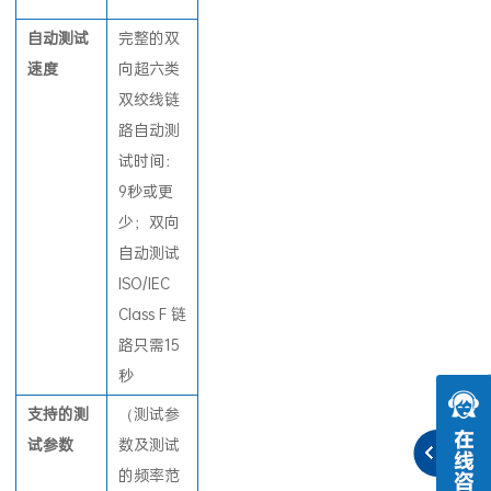
自
动测试
完整的双
速
度
向超六类
双绞线链
路自动测
试时间：
9秒或更
少；双向
自动测试
ISO/IEC
Class F 链
路只需15
秒
支持的
测
（测试参
试参
数
数及测试
的频率范