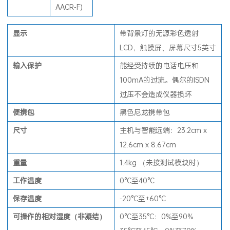
AACR-F)
显
示
带背景灯的无源彩色透射
LCD，触摸屏、屏幕尺寸5英寸
输入保护
能经受持续的电话电压和
100mA的过流。偶尔的ISDN
过压不会造成仪器损坏
便携包
黑色尼龙携带包
尺寸
主机与智能远端：23.2cm x
12.6cm x 8.67cm
重量
1.4kg （未接测试模块时）
工作温度
0°C至40°C
保存温度
-20°C至+60°C
可操作的相
对湿度（非凝结
）
0°C至35°C：0%至90%