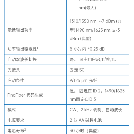
nm(最大)
1310/1550 nm:
-7 dBm (典
³
最低输出功率
型)1490 nm/1625 nm: ≥ -3
dBm (典型)
1
功率输出稳定性
8 小时内 ±0.25 dB
自动双波长切换
是。 可由用户启用/禁用。
光接头
固定 SC
启动条件
9/125 μm 光纤
是。 固定在 ID 2。1490/1625
FindFiber 代码生成
nm固定在ID 3
模式
CW，2 kHz 调制，自动波长
电源要求
2 节 AA 碱性电池
2
电池寿命
30 小时（典型）