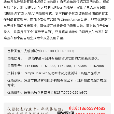
还在为光纤链路排障耗时过长而头疼？当你还在用传统方式两头跑、费劲
对颜色时，SimpliFiber Pro 的 FindFiber 功能早已实现了单人远程识别，
彻底终结了“双人配合”的低效模式。更可怕的是其双波长同步测试能将工
作时间直接砍半，而那个看似不起眼的 CheckActive 功能，能在你误测带
电光纤时瞬间发出警报，帮你避开烧毁设备的隐形大坑。面对这几千块的
投入，究竟是买了个“高级手电筒”，还是真能拯救你的项目交付效率？答
案藏在那个能自动生成专业报告的细节里。
品牌类型：
光缆测试仪|OFP-100-Q|CFP-100-Q
功能简介： 一款简单易用且具有高级省时功能的光损耗测试仪。
常用型号：
FTK1450
，
FTK1000
，
FTK2100
，
FTK1350
，
FTK2000
资料下载：
SimpliFiber Pro光功率计及光缆测试工具包产品彩页
优质商家：
深圳市福欣智能网络科技有限公司
（网络测试与综合布线
专家）
优惠价格：请
登录
后查看或者直接致电0755-82816978