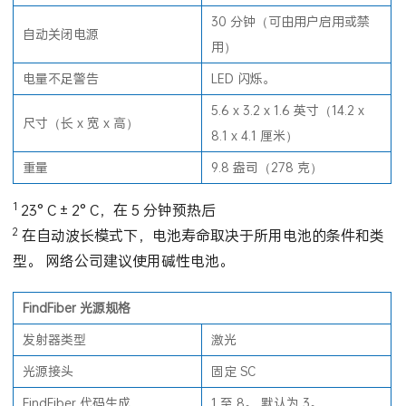
30 分钟（可由用户启用或禁
自动关闭电源
用）
电量不足警告
LED 闪烁。
5.6 x 3.2 x 1.6 英寸（14.2 x
尺寸（长 x 宽 x 高）
8.1 x 4.1 厘米）
重量
9.8 盎司（278 克）
1
23° C ± 2° C，在 5 分钟预热后
2
在自动波长模式下，电池寿命取决于所用电池的条件和类
型。 网络公司建议使用碱性电池。
FindFiber 光源规格
发射器类型
激光
光源接头
固定 SC
FindFiber 代码生成
1 至 8。 默认为 3。