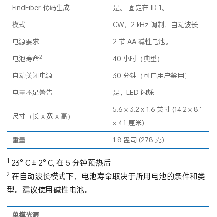
FindFiber 代码生成
是。 固定在 ID 1。
模式
CW，2 kHz 调制，自动波长
电源要求
2 节 AA 碱性电池。
2
电池寿命
40 小时（典型）
自动关闭电源
30 分钟（可由用户禁用）
电量不足警告
是，LED 闪烁
5.6 x 3.2 x 1.6 英寸 (14.2 x 8.1
尺寸（长 x 宽 x 高）
x 4.1 厘米)
重量
1.8 盎司 (278 克)
1
23° C ± 2° C, 在 5 分钟预热后
2
在自动波长模式下，电池寿命取决于所用电池的条件和类
型。建议使用碱性电池。
单模光源