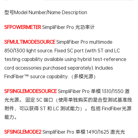
型号Model Number/Name Description
SFPOWERMETER
SimpliFiber Pro 光功率计
SFMULTIMODESOURCE
SimpliFiber Pro multimode
850/1300 light source. Fixed SC port (with ST and LC
testing capability available using hybrid test-reference
cord accessories purchased separately). Includes
FindFiber™ source capability.（多模光源）
SFSINGLEMODESOURCE
SimpliFiber Pro 单模 1310/1550 激
光光源。 固定 SC 端口（使用单独购买的混合型测试基准线
附件，可以获得 ST 和 LC 测试能力）。 包括 FindFiber光源
能力。
SFSINGLEMODE2
SimpliFiber Pro 单模 1490/1625 激光光