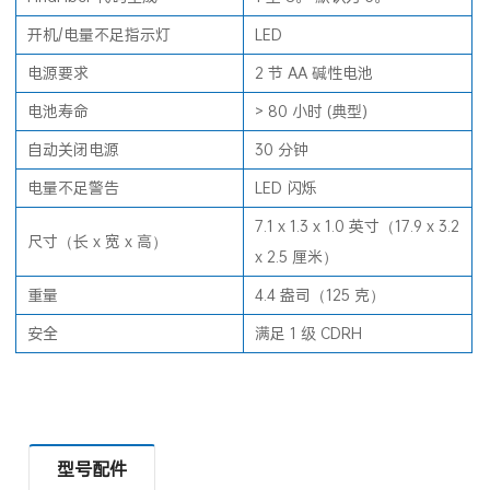
开机/电量不足指示灯
LED
电源要求
2 节 AA 碱性电池
电池寿命
> 80 小时 (典型)
自动关闭电源
30 分钟
电量不足警告
LED 闪烁
7.1 x 1.3 x 1.0 英寸（17.9 x 3.2
尺寸（长 x 宽 x 高）
x 2.5 厘米）
重量
4.4 盎司（125 克）
安全
满足 1 级 CDRH
型号配件