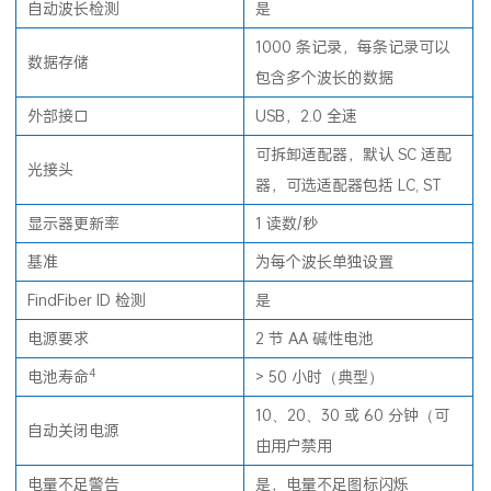
自动波长检测
是
1000 条记录，每条记录可以
数据存储
包含多个波长的数据
外部接口
USB，2.0 全速
可拆卸适配器，默认 SC 适配
光接头
器，可选适配器包括 LC, ST
显示器更新率
1 读数/秒
基准
为每个波长单独设置
FindFiber ID 检测
是
电源要求
2 节 AA 碱性电池
4
电池寿命
> 50 小时（典型）
10、20、30 或 60 分钟（可
自动关闭电源
由用户禁用
电量不足警告
是，电量不足图标闪烁